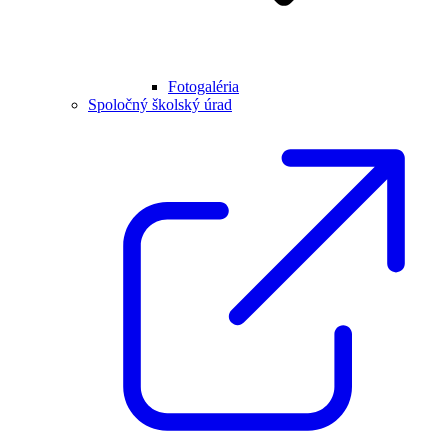
Fotogaléria
Spoločný školský úrad