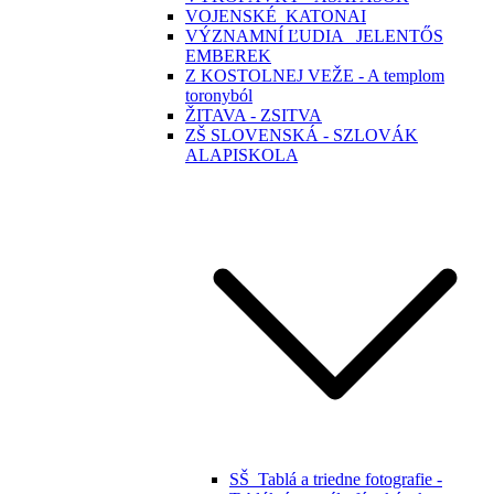
VOJENSKÉ_KATONAI
VÝZNAMNÍ ĽUDIA _JELENTŐS
EMBEREK
Z KOSTOLNEJ VEŽE - A templom
toronyból
ŽITAVA - ZSITVA
ZŠ SLOVENSKÁ - SZLOVÁK
ALAPISKOLA
SŠ_Tablá a triedne fotografie -