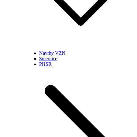
Návrhy VZN
Smernice
PHSR