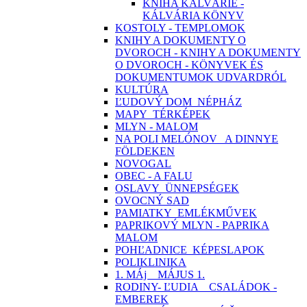
KNIHA KALVÁRIE -
KÁLVÁRIA KÖNYV
KOSTOLY - TEMPLOMOK
KNIHY A DOKUMENTY O
DVOROCH - KNIHY A DOKUMENTY
O DVOROCH - KÖNYVEK ÉS
DOKUMENTUMOK UDVARDRÓL
KULTÚRA
ĽUDOVÝ DOM_NÉPHÁZ
MAPY_TÉRKÉPEK
MLYN - MALOM
NA POLI MELÓNOV_ A DINNYE
FÖLDEKEN
NOVOGAL
OBEC - A FALU
OSLAVY_ÜNNEPSÉGEK
OVOCNÝ SAD
PAMIATKY_EMLÉKMŰVEK
PAPRIKOVÝ MLYN - PAPRIKA
MALOM
POHĽADNICE_KÉPESLAPOK
POLIKLINIKA
1. MÁj _ MÁJUS 1.
RODINY- ĽUDIA _ CSALÁDOK -
EMBEREK