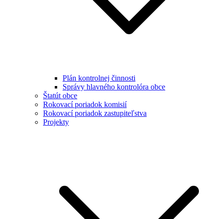
Plán kontrolnej činnosti
Správy hlavného kontrolóra obce
Štatút obce
Rokovací poriadok komisií
Rokovací poriadok zastupiteľstva
Projekty