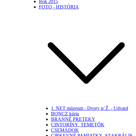
Rok 2015
FOTO - HISTÓRIA
1. NET múzeum - Dvory n⁄ Ž. - Udvard
BONCZ kúria
BRANNÉ PRETEKY
CINTORÍNY_TEMETŐK
CSEMADOK
CIRKEVNÉ PAMIATKY -SZAKRÁLIS