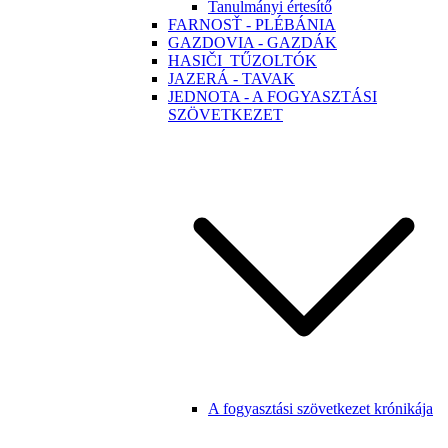
Tanulmányi értesítő
FARNOSŤ - PLÉBÁNIA
GAZDOVIA - GAZDÁK
HASIČI_TŰZOLTÓK
JAZERÁ - TAVAK
JEDNOTA - A FOGYASZTÁSI
SZÖVETKEZET
A fogyasztási szövetkezet krónikája