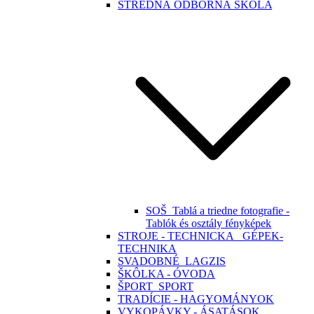
STREDNÁ ODBORNÁ ŠKOLA
SOŠ_Tablá a triedne fotografie -
Tablók és osztály fényképek
STROJE - TECHNICKA_ GÉPEK-
TECHNIKA
SVADOBNÉ_LAGZIS
ŠKÔLKA - ÓVODA
ŠPORT_SPORT
TRADÍCIE - HAGYOMÁNYOK
VYKOPÁVKY - ÁSATÁSOK