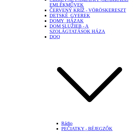
EMLÉKMŰVEK
ČERVENÝ KRÍŽ - VÖRÖSKERESZT
DETSKÉ_GYEREK
DOMY_HÁZAK
DOM SLUŽIEB - A
SZOLÁGTATÁSOK HÁZA
DOQ
Rádio
PEČIATKY - BÉJEGZŐK