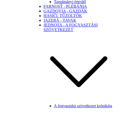
Tanulmányi értesítő
FARNOSŤ - PLÉBÁNIA
GAZDOVIA - GAZDÁK
HASIČI_TŰZOLTÓK
JAZERÁ - TAVAK
JEDNOTA - A FOGYASZTÁSI
SZÖVETKEZET
A fogyasztási szövetkezet krónikája