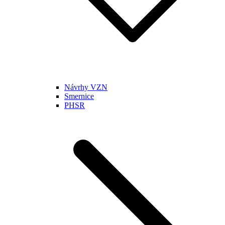
Návrhy VZN
Smernice
PHSR