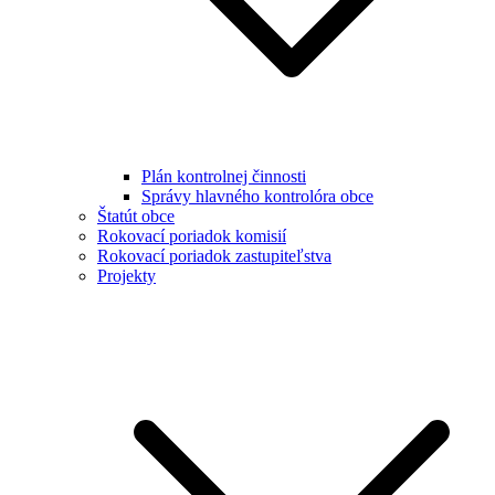
Plán kontrolnej činnosti
Správy hlavného kontrolóra obce
Štatút obce
Rokovací poriadok komisií
Rokovací poriadok zastupiteľstva
Projekty