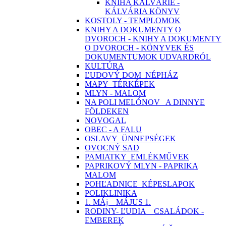
KNIHA KALVÁRIE -
KÁLVÁRIA KÖNYV
KOSTOLY - TEMPLOMOK
KNIHY A DOKUMENTY O
DVOROCH - KNIHY A DOKUMENTY
O DVOROCH - KÖNYVEK ÉS
DOKUMENTUMOK UDVARDRÓL
KULTÚRA
ĽUDOVÝ DOM_NÉPHÁZ
MAPY_TÉRKÉPEK
MLYN - MALOM
NA POLI MELÓNOV_ A DINNYE
FÖLDEKEN
NOVOGAL
OBEC - A FALU
OSLAVY_ÜNNEPSÉGEK
OVOCNÝ SAD
PAMIATKY_EMLÉKMŰVEK
PAPRIKOVÝ MLYN - PAPRIKA
MALOM
POHĽADNICE_KÉPESLAPOK
POLIKLINIKA
1. MÁj _ MÁJUS 1.
RODINY- ĽUDIA _ CSALÁDOK -
EMBEREK