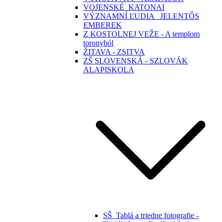
VOJENSKÉ_KATONAI
VÝZNAMNÍ ĽUDIA _JELENTŐS
EMBEREK
Z KOSTOLNEJ VEŽE - A templom
toronyból
ŽITAVA - ZSITVA
ZŠ SLOVENSKÁ - SZLOVÁK
ALAPISKOLA
SŠ_Tablá a triedne fotografie -