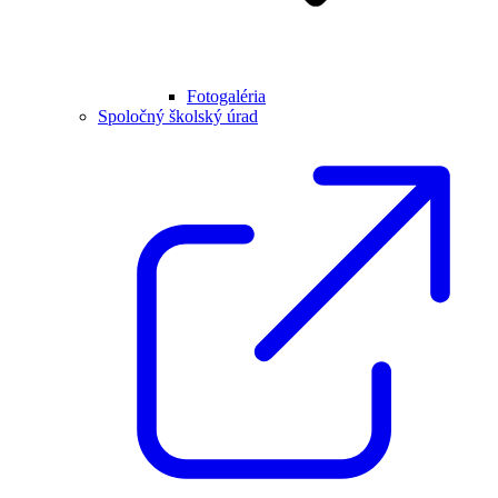
Fotogaléria
Spoločný školský úrad