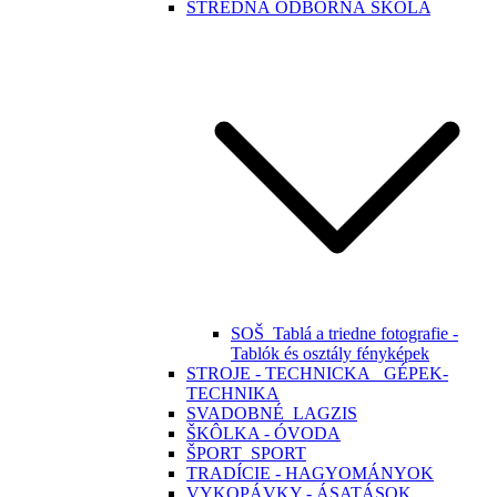
STREDNÁ ODBORNÁ ŠKOLA
SOŠ_Tablá a triedne fotografie -
Tablók és osztály fényképek
STROJE - TECHNICKA_ GÉPEK-
TECHNIKA
SVADOBNÉ_LAGZIS
ŠKÔLKA - ÓVODA
ŠPORT_SPORT
TRADÍCIE - HAGYOMÁNYOK
VYKOPÁVKY - ÁSATÁSOK