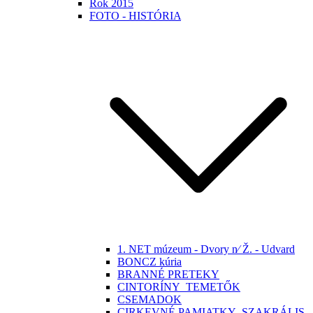
Rok 2015
FOTO - HISTÓRIA
1. NET múzeum - Dvory n⁄ Ž. - Udvard
BONCZ kúria
BRANNÉ PRETEKY
CINTORÍNY_TEMETŐK
CSEMADOK
CIRKEVNÉ PAMIATKY -SZAKRÁLIS