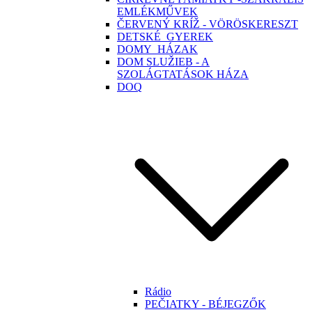
EMLÉKMŰVEK
ČERVENÝ KRÍŽ - VÖRÖSKERESZT
DETSKÉ_GYEREK
DOMY_HÁZAK
DOM SLUŽIEB - A
SZOLÁGTATÁSOK HÁZA
DOQ
Rádio
PEČIATKY - BÉJEGZŐK