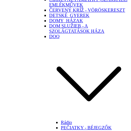
EMLÉKMŰVEK
ČERVENÝ KRÍŽ - VÖRÖSKERESZT
DETSKÉ_GYEREK
DOMY_HÁZAK
DOM SLUŽIEB - A
SZOLÁGTATÁSOK HÁZA
DOQ
Rádio
PEČIATKY - BÉJEGZŐK