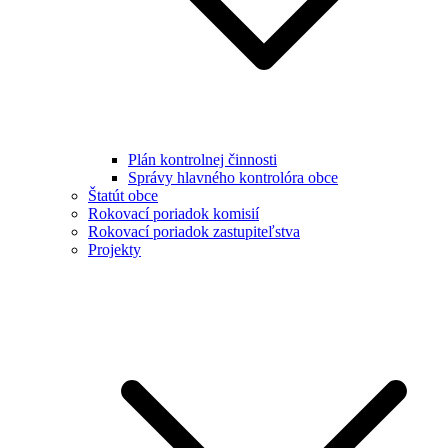
Plán kontrolnej činnosti
Správy hlavného kontrolóra obce
Štatút obce
Rokovací poriadok komisií
Rokovací poriadok zastupiteľstva
Projekty