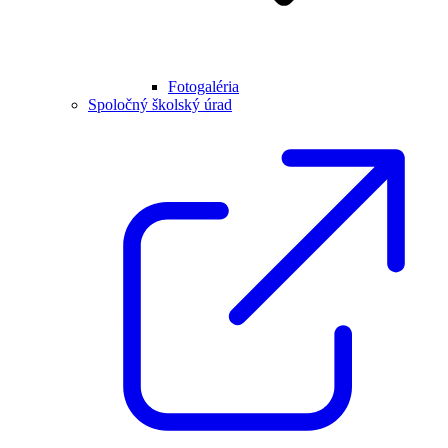
Fotogaléria
Spoločný školský úrad