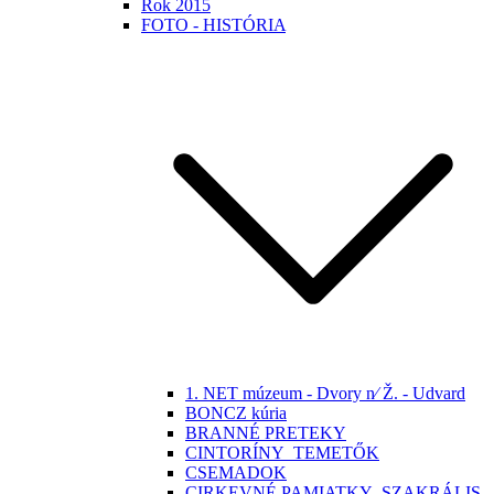
Rok 2015
FOTO - HISTÓRIA
1. NET múzeum - Dvory n⁄ Ž. - Udvard
BONCZ kúria
BRANNÉ PRETEKY
CINTORÍNY_TEMETŐK
CSEMADOK
CIRKEVNÉ PAMIATKY -SZAKRÁLIS