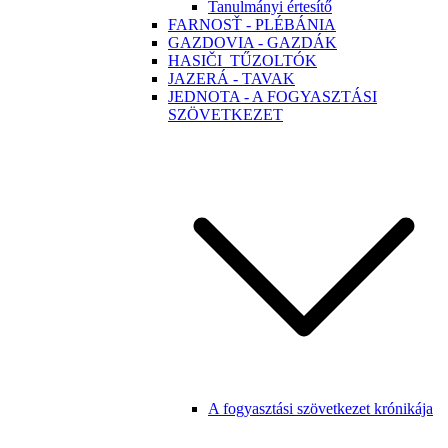
Tanulmányi értesítő
FARNOSŤ - PLÉBÁNIA
GAZDOVIA - GAZDÁK
HASIČI_TŰZOLTÓK
JAZERÁ - TAVAK
JEDNOTA - A FOGYASZTÁSI
SZÖVETKEZET
A fogyasztási szövetkezet krónikája