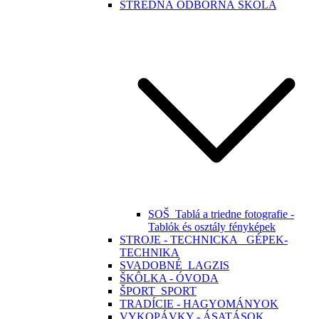
STREDNÁ ODBORNÁ ŠKOLA
SOŠ_Tablá a triedne fotografie -
Tablók és osztály fényképek
STROJE - TECHNICKA_ GÉPEK-
TECHNIKA
SVADOBNÉ_LAGZIS
ŠKÔLKA - ÓVODA
ŠPORT_SPORT
TRADÍCIE - HAGYOMÁNYOK
VYKOPÁVKY - ÁSATÁSOK