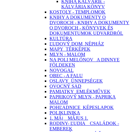
KNIHA KALVÁRIE -
KÁLVÁRIA KÖNYV
KOSTOLY - TEMPLOMOK
KNIHY A DOKUMENTY O
DVOROCH - KNIHY A DOKUMENTY
O DVOROCH - KÖNYVEK ÉS
DOKUMENTUMOK UDVARDRÓL
KULTÚRA
ĽUDOVÝ DOM_NÉPHÁZ
MAPY_TÉRKÉPEK
MLYN - MALOM
NA POLI MELÓNOV_ A DINNYE
FÖLDEKEN
NOVOGAL
OBEC - A FALU
OSLAVY_ÜNNEPSÉGEK
OVOCNÝ SAD
PAMIATKY_EMLÉKMŰVEK
PAPRIKOVÝ MLYN - PAPRIKA
MALOM
POHĽADNICE_KÉPESLAPOK
POLIKLINIKA
1. MÁj _ MÁJUS 1.
RODINY- ĽUDIA _ CSALÁDOK -
EMBEREK