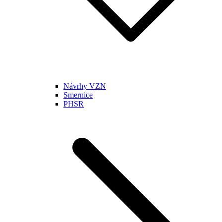
Návrhy VZN
Smernice
PHSR