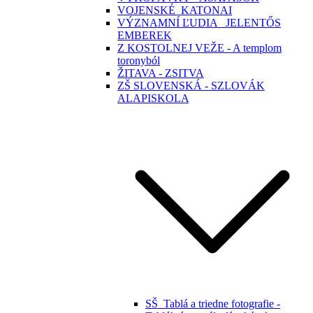
VOJENSKÉ_KATONAI
VÝZNAMNÍ ĽUDIA _JELENTŐS
EMBEREK
Z KOSTOLNEJ VEŽE - A templom
toronyból
ŽITAVA - ZSITVA
ZŠ SLOVENSKÁ - SZLOVÁK
ALAPISKOLA
SŠ_Tablá a triedne fotografie -