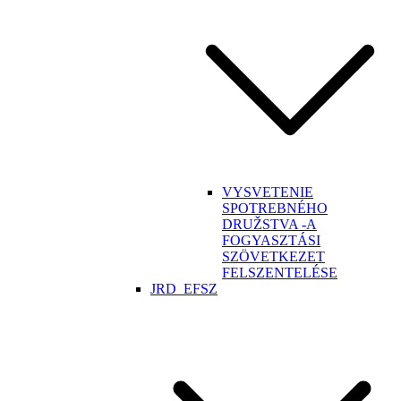
VYSVETENIE
SPOTREBNÉHO
DRUŽSTVA -A
FOGYASZTÁSI
SZÖVETKEZET
FELSZENTELÉSE
JRD_EFSZ