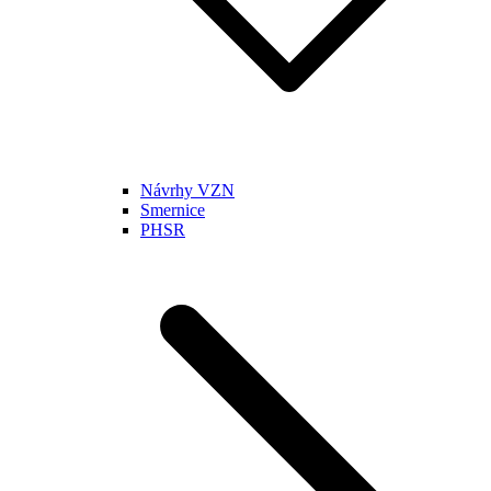
Návrhy VZN
Smernice
PHSR