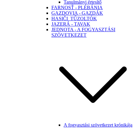
Tanulmányi értesítő
FARNOSŤ - PLÉBÁNIA
GAZDOVIA - GAZDÁK
HASIČI_TŰZOLTÓK
JAZERÁ - TAVAK
JEDNOTA - A FOGYASZTÁSI
SZÖVETKEZET
A fogyasztási szövetkezet krónikája