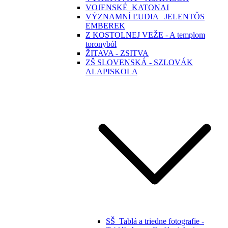
VOJENSKÉ_KATONAI
VÝZNAMNÍ ĽUDIA _JELENTŐS
EMBEREK
Z KOSTOLNEJ VEŽE - A templom
toronyból
ŽITAVA - ZSITVA
ZŠ SLOVENSKÁ - SZLOVÁK
ALAPISKOLA
SŠ_Tablá a triedne fotografie -