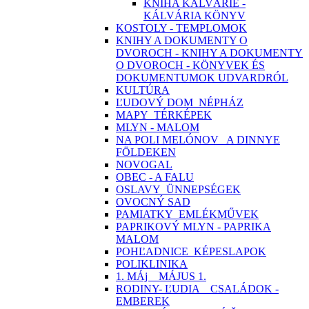
KNIHA KALVÁRIE -
KÁLVÁRIA KÖNYV
KOSTOLY - TEMPLOMOK
KNIHY A DOKUMENTY O
DVOROCH - KNIHY A DOKUMENTY
O DVOROCH - KÖNYVEK ÉS
DOKUMENTUMOK UDVARDRÓL
KULTÚRA
ĽUDOVÝ DOM_NÉPHÁZ
MAPY_TÉRKÉPEK
MLYN - MALOM
NA POLI MELÓNOV_ A DINNYE
FÖLDEKEN
NOVOGAL
OBEC - A FALU
OSLAVY_ÜNNEPSÉGEK
OVOCNÝ SAD
PAMIATKY_EMLÉKMŰVEK
PAPRIKOVÝ MLYN - PAPRIKA
MALOM
POHĽADNICE_KÉPESLAPOK
POLIKLINIKA
1. MÁj _ MÁJUS 1.
RODINY- ĽUDIA _ CSALÁDOK -
EMBEREK