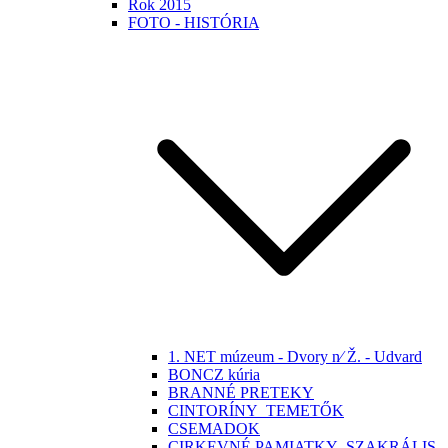
Rok 2015
FOTO - HISTÓRIA
1. NET múzeum - Dvory n⁄ Ž. - Udvard
BONCZ kúria
BRANNÉ PRETEKY
CINTORÍNY_TEMETŐK
CSEMADOK
CIRKEVNÉ PAMIATKY -SZAKRÁLIS