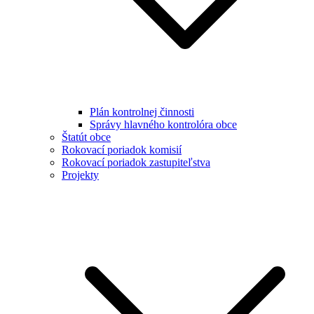
Plán kontrolnej činnosti
Správy hlavného kontrolóra obce
Štatút obce
Rokovací poriadok komisií
Rokovací poriadok zastupiteľstva
Projekty