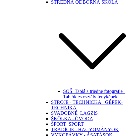
STREDNÁ ODBORNÁ ŠKOLA
SOŠ_Tablá a triedne fotografie -
Tablók és osztály fényképek
STROJE - TECHNICKA_ GÉPEK-
TECHNIKA
SVADOBNÉ_LAGZIS
ŠKÔLKA - ÓVODA
ŠPORT_SPORT
TRADÍCIE - HAGYOMÁNYOK
VYKOPÁVKY - ÁSATÁSOK