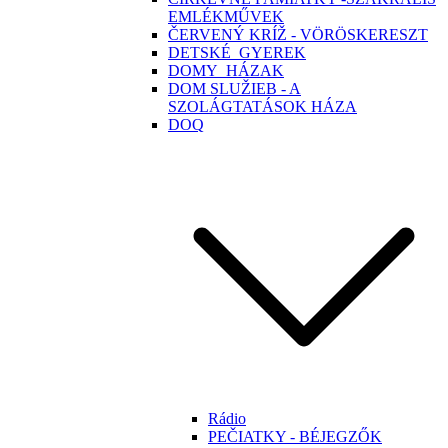
EMLÉKMŰVEK
ČERVENÝ KRÍŽ - VÖRÖSKERESZT
DETSKÉ_GYEREK
DOMY_HÁZAK
DOM SLUŽIEB - A
SZOLÁGTATÁSOK HÁZA
DOQ
Rádio
PEČIATKY - BÉJEGZŐK