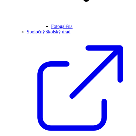
Fotogaléria
Spoločný školský úrad