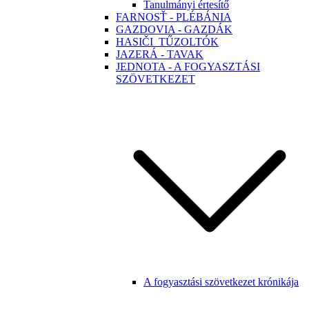
Tanulmányi értesítő
FARNOSŤ - PLÉBÁNIA
GAZDOVIA - GAZDÁK
HASIČI_TŰZOLTÓK
JAZERÁ - TAVAK
JEDNOTA - A FOGYASZTÁSI
SZÖVETKEZET
A fogyasztási szövetkezet krónikája