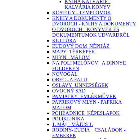
KNIHA KALVÁRIE -
KÁLVÁRIA KÖNYV
KOSTOLY - TEMPLOMOK
KNIHY A DOKUMENTY O
DVOROCH - KNIHY A DOKUMENTY
O DVOROCH - KÖNYVEK ÉS
DOKUMENTUMOK UDVARDRÓL
KULTÚRA
ĽUDOVÝ DOM_NÉPHÁZ
MAPY_TÉRKÉPEK
MLYN - MALOM
NA POLI MELÓNOV_ A DINNYE
FÖLDEKEN
NOVOGAL
OBEC - A FALU
OSLAVY_ÜNNEPSÉGEK
OVOCNÝ SAD
PAMIATKY_EMLÉKMŰVEK
PAPRIKOVÝ MLYN - PAPRIKA
MALOM
POHĽADNICE_KÉPESLAPOK
POLIKLINIKA
1. MÁj _ MÁJUS 1.
RODINY- ĽUDIA _ CSALÁDOK -
EMBEREK