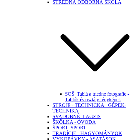
STREDNÁ ODBORNÁ ŠKOLA
SOŠ_Tablá a triedne fotografie -
Tablók és osztály fényképek
STROJE - TECHNICKA_ GÉPEK-
TECHNIKA
SVADOBNÉ_LAGZIS
ŠKÔLKA - ÓVODA
ŠPORT_SPORT
TRADÍCIE - HAGYOMÁNYOK
VYKOPÁVKY - ÁSATÁSOK