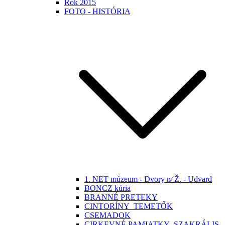
Rok 2015
FOTO - HISTÓRIA
1. NET múzeum - Dvory n⁄ Ž. - Udvard
BONCZ kúria
BRANNÉ PRETEKY
CINTORÍNY_TEMETŐK
CSEMADOK
CIRKEVNÉ PAMIATKY -SZAKRÁLIS