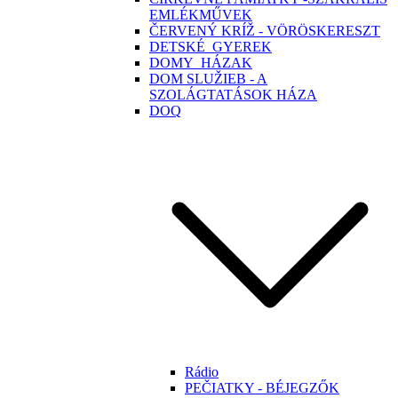
EMLÉKMŰVEK
ČERVENÝ KRÍŽ - VÖRÖSKERESZT
DETSKÉ_GYEREK
DOMY_HÁZAK
DOM SLUŽIEB - A
SZOLÁGTATÁSOK HÁZA
DOQ
Rádio
PEČIATKY - BÉJEGZŐK