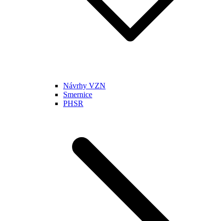
Návrhy VZN
Smernice
PHSR