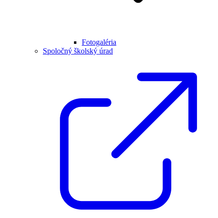
Fotogaléria
Spoločný školský úrad