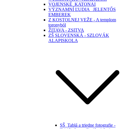
VOJENSKÉ_KATONAI
VÝZNAMNÍ ĽUDIA _JELENTŐS
EMBEREK
Z KOSTOLNEJ VEŽE - A templom
toronyból
ŽITAVA - ZSITVA
ZŠ SLOVENSKÁ - SZLOVÁK
ALAPISKOLA
SŠ_Tablá a triedne fotografie -