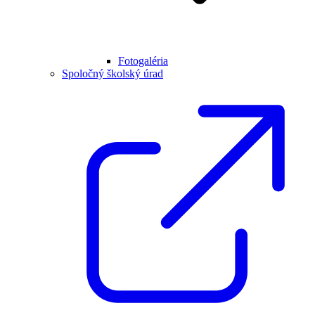
Fotogaléria
Spoločný školský úrad