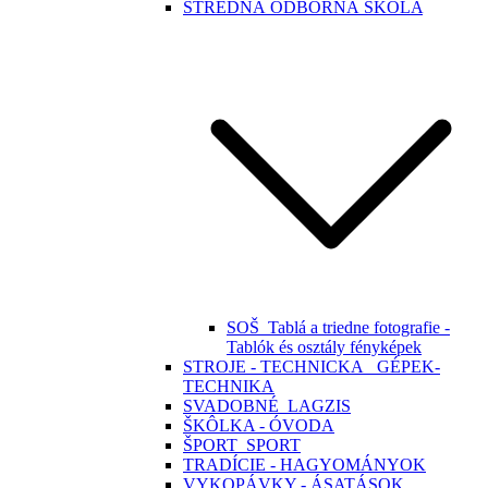
STREDNÁ ODBORNÁ ŠKOLA
SOŠ_Tablá a triedne fotografie -
Tablók és osztály fényképek
STROJE - TECHNICKA_ GÉPEK-
TECHNIKA
SVADOBNÉ_LAGZIS
ŠKÔLKA - ÓVODA
ŠPORT_SPORT
TRADÍCIE - HAGYOMÁNYOK
VYKOPÁVKY - ÁSATÁSOK