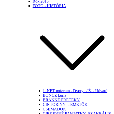
Rok 2015
FOTO - HISTÓRIA
1. NET múzeum - Dvory n⁄ Ž. - Udvard
BONCZ kúria
BRANNÉ PRETEKY
CINTORÍNY_TEMETŐK
CSEMADOK
CIRKEVNÉ PAMIATKY -SZAKRÁLIS