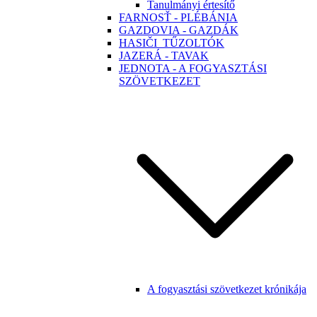
Tanulmányi értesítő
FARNOSŤ - PLÉBÁNIA
GAZDOVIA - GAZDÁK
HASIČI_TŰZOLTÓK
JAZERÁ - TAVAK
JEDNOTA - A FOGYASZTÁSI
SZÖVETKEZET
A fogyasztási szövetkezet krónikája