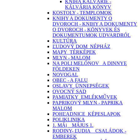
KNIHA KALVÁRIE -
KÁLVÁRIA KÖNYV
KOSTOLY - TEMPLOMOK
KNIHY A DOKUMENTY O
DVOROCH - KNIHY A DOKUMENTY
O DVOROCH - KÖNYVEK ÉS
DOKUMENTUMOK UDVARDRÓL
KULTÚRA
ĽUDOVÝ DOM_NÉPHÁZ
MAPY_TÉRKÉPEK
MLYN - MALOM
NA POLI MELÓNOV_ A DINNYE
FÖLDEKEN
NOVOGAL
OBEC - A FALU
OSLAVY_ÜNNEPSÉGEK
OVOCNÝ SAD
PAMIATKY_EMLÉKMŰVEK
PAPRIKOVÝ MLYN - PAPRIKA
MALOM
POHĽADNICE_KÉPESLAPOK
POLIKLINIKA
1. MÁj _ MÁJUS 1.
RODINY- ĽUDIA _ CSALÁDOK -
EMBEREK