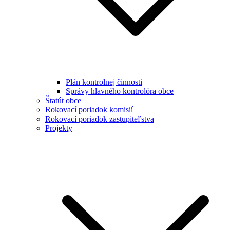
Plán kontrolnej činnosti
Správy hlavného kontrolóra obce
Štatút obce
Rokovací poriadok komisií
Rokovací poriadok zastupiteľstva
Projekty