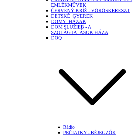
EMLÉKMŰVEK
ČERVENÝ KRÍŽ - VÖRÖSKERESZT
DETSKÉ_GYEREK
DOMY_HÁZAK
DOM SLUŽIEB - A
SZOLÁGTATÁSOK HÁZA
DOQ
Rádio
PEČIATKY - BÉJEGZŐK