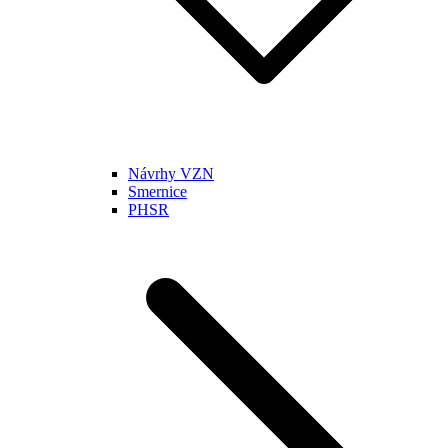
Návrhy VZN
Smernice
PHSR