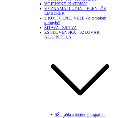
VOJENSKÉ_KATONAI
VÝZNAMNÍ ĽUDIA _JELENTŐS
EMBEREK
Z KOSTOLNEJ VEŽE - A templom
toronyból
ŽITAVA - ZSITVA
ZŠ SLOVENSKÁ - SZLOVÁK
ALAPISKOLA
SŠ_Tablá a triedne fotografie -