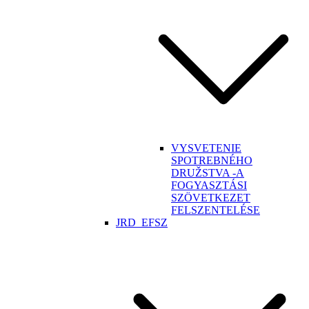
VYSVETENIE
SPOTREBNÉHO
DRUŽSTVA -A
FOGYASZTÁSI
SZÖVETKEZET
FELSZENTELÉSE
JRD_EFSZ