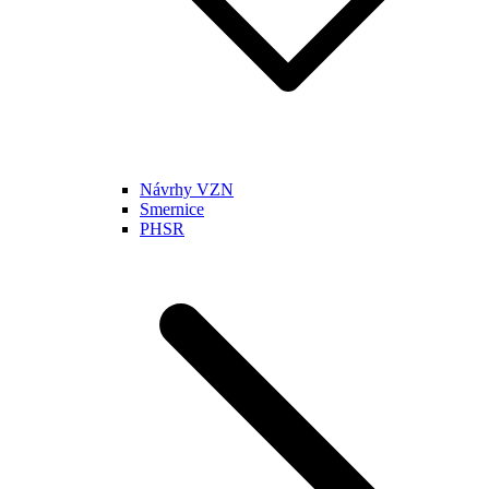
Návrhy VZN
Smernice
PHSR