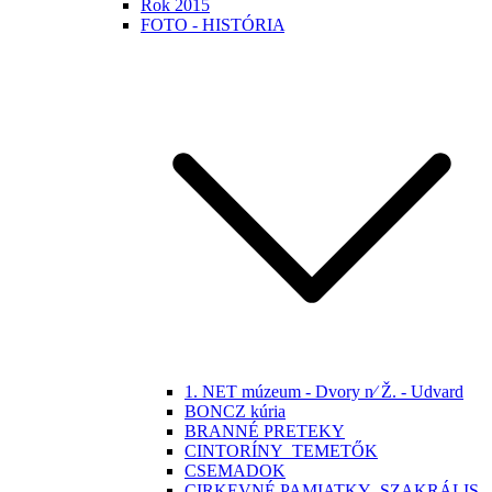
Rok 2015
FOTO - HISTÓRIA
1. NET múzeum - Dvory n⁄ Ž. - Udvard
BONCZ kúria
BRANNÉ PRETEKY
CINTORÍNY_TEMETŐK
CSEMADOK
CIRKEVNÉ PAMIATKY -SZAKRÁLIS