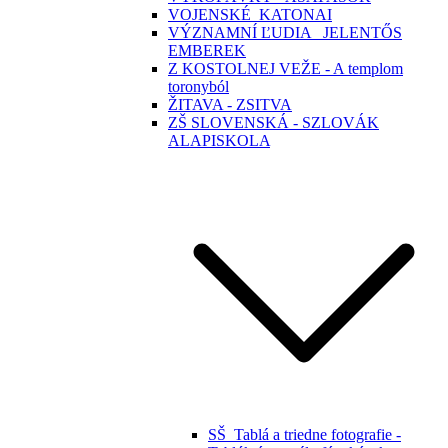
VOJENSKÉ_KATONAI
VÝZNAMNÍ ĽUDIA _JELENTŐS
EMBEREK
Z KOSTOLNEJ VEŽE - A templom
toronyból
ŽITAVA - ZSITVA
ZŠ SLOVENSKÁ - SZLOVÁK
ALAPISKOLA
SŠ_Tablá a triedne fotografie -