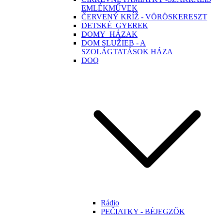
EMLÉKMŰVEK
ČERVENÝ KRÍŽ - VÖRÖSKERESZT
DETSKÉ_GYEREK
DOMY_HÁZAK
DOM SLUŽIEB - A
SZOLÁGTATÁSOK HÁZA
DOQ
Rádio
PEČIATKY - BÉJEGZŐK