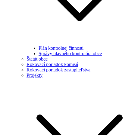
Plán kontrolnej činnosti
Správy hlavného kontrolóra obce
Štatút obce
Rokovací poriadok komisií
Rokovací poriadok zastupiteľstva
Projekty