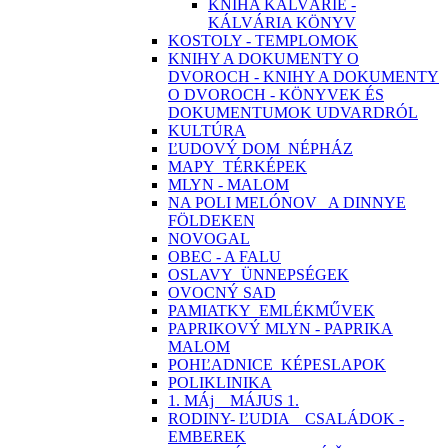
KNIHA KALVÁRIE -
KÁLVÁRIA KÖNYV
KOSTOLY - TEMPLOMOK
KNIHY A DOKUMENTY O
DVOROCH - KNIHY A DOKUMENTY
O DVOROCH - KÖNYVEK ÉS
DOKUMENTUMOK UDVARDRÓL
KULTÚRA
ĽUDOVÝ DOM_NÉPHÁZ
MAPY_TÉRKÉPEK
MLYN - MALOM
NA POLI MELÓNOV_ A DINNYE
FÖLDEKEN
NOVOGAL
OBEC - A FALU
OSLAVY_ÜNNEPSÉGEK
OVOCNÝ SAD
PAMIATKY_EMLÉKMŰVEK
PAPRIKOVÝ MLYN - PAPRIKA
MALOM
POHĽADNICE_KÉPESLAPOK
POLIKLINIKA
1. MÁj _ MÁJUS 1.
RODINY- ĽUDIA _ CSALÁDOK -
EMBEREK