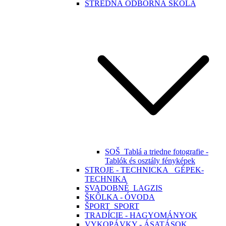
STREDNÁ ODBORNÁ ŠKOLA
SOŠ_Tablá a triedne fotografie -
Tablók és osztály fényképek
STROJE - TECHNICKA_ GÉPEK-
TECHNIKA
SVADOBNÉ_LAGZIS
ŠKÔLKA - ÓVODA
ŠPORT_SPORT
TRADÍCIE - HAGYOMÁNYOK
VYKOPÁVKY - ÁSATÁSOK