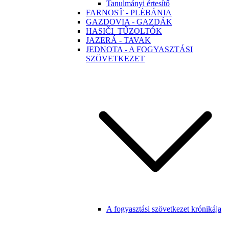
Tanulmányi értesítő
FARNOSŤ - PLÉBÁNIA
GAZDOVIA - GAZDÁK
HASIČI_TŰZOLTÓK
JAZERÁ - TAVAK
JEDNOTA - A FOGYASZTÁSI
SZÖVETKEZET
A fogyasztási szövetkezet krónikája