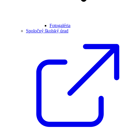
Fotogaléria
Spoločný školský úrad