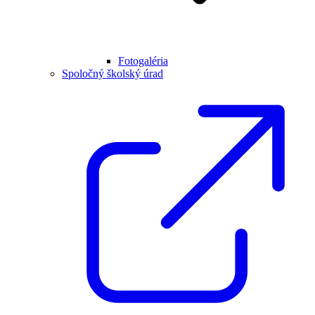
Fotogaléria
Spoločný školský úrad