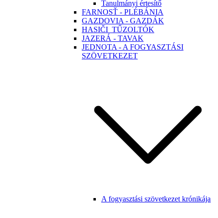
Tanulmányi értesítő
FARNOSŤ - PLÉBÁNIA
GAZDOVIA - GAZDÁK
HASIČI_TŰZOLTÓK
JAZERÁ - TAVAK
JEDNOTA - A FOGYASZTÁSI
SZÖVETKEZET
A fogyasztási szövetkezet krónikája