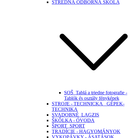
STREDNÁ ODBORNÁ ŠKOLA
SOŠ_Tablá a triedne fotografie -
Tablók és osztály fényképek
STROJE - TECHNICKA_ GÉPEK-
TECHNIKA
SVADOBNÉ_LAGZIS
ŠKÔLKA - ÓVODA
ŠPORT_SPORT
TRADÍCIE - HAGYOMÁNYOK
VYKOPÁVKY - ÁSATÁSOK