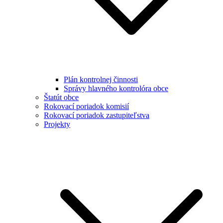
Plán kontrolnej činnosti
Správy hlavného kontrolóra obce
Štatút obce
Rokovací poriadok komisií
Rokovací poriadok zastupiteľstva
Projekty