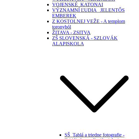
VOJENSKÉ_KATONAI
VÝZNAMNÍ ĽUDIA _JELENTŐS
EMBEREK
Z KOSTOLNEJ VEŽE - A templom
toronyból
ŽITAVA - ZSITVA
ZŠ SLOVENSKÁ - SZLOVÁK
ALAPISKOLA
SŠ_Tablá a triedne fotografie -