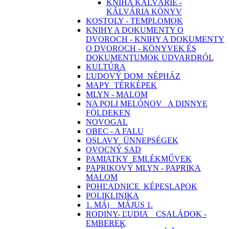
KNIHA KALVÁRIE -
KÁLVÁRIA KÖNYV
KOSTOLY - TEMPLOMOK
KNIHY A DOKUMENTY O
DVOROCH - KNIHY A DOKUMENTY
O DVOROCH - KÖNYVEK ÉS
DOKUMENTUMOK UDVARDRÓL
KULTÚRA
ĽUDOVÝ DOM_NÉPHÁZ
MAPY_TÉRKÉPEK
MLYN - MALOM
NA POLI MELÓNOV_ A DINNYE
FÖLDEKEN
NOVOGAL
OBEC - A FALU
OSLAVY_ÜNNEPSÉGEK
OVOCNÝ SAD
PAMIATKY_EMLÉKMŰVEK
PAPRIKOVÝ MLYN - PAPRIKA
MALOM
POHĽADNICE_KÉPESLAPOK
POLIKLINIKA
1. MÁj _ MÁJUS 1.
RODINY- ĽUDIA _ CSALÁDOK -
EMBEREK