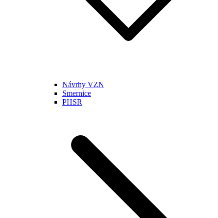
Návrhy VZN
Smernice
PHSR