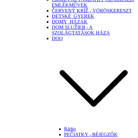
EMLÉKMŰVEK
ČERVENÝ KRÍŽ - VÖRÖSKERESZT
DETSKÉ_GYEREK
DOMY_HÁZAK
DOM SLUŽIEB - A
SZOLÁGTATÁSOK HÁZA
DOQ
Rádio
PEČIATKY - BÉJEGZŐK