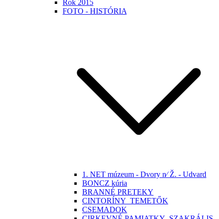
Rok 2015
FOTO - HISTÓRIA
1. NET múzeum - Dvory n⁄ Ž. - Udvard
BONCZ kúria
BRANNÉ PRETEKY
CINTORÍNY_TEMETŐK
CSEMADOK
CIRKEVNÉ PAMIATKY -SZAKRÁLIS