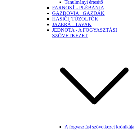
Tanulmányi értesítő
FARNOSŤ - PLÉBÁNIA
GAZDOVIA - GAZDÁK
HASIČI_TŰZOLTÓK
JAZERÁ - TAVAK
JEDNOTA - A FOGYASZTÁSI
SZÖVETKEZET
A fogyasztási szövetkezet krónikája