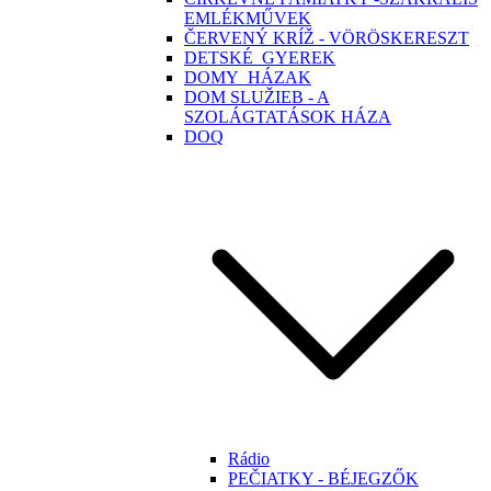
EMLÉKMŰVEK
ČERVENÝ KRÍŽ - VÖRÖSKERESZT
DETSKÉ_GYEREK
DOMY_HÁZAK
DOM SLUŽIEB - A
SZOLÁGTATÁSOK HÁZA
DOQ
Rádio
PEČIATKY - BÉJEGZŐK