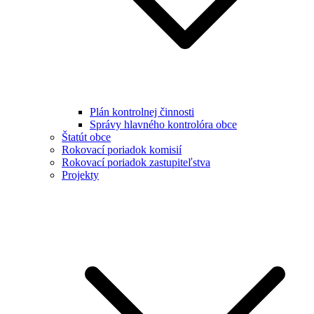
Plán kontrolnej činnosti
Správy hlavného kontrolóra obce
Štatút obce
Rokovací poriadok komisií
Rokovací poriadok zastupiteľstva
Projekty