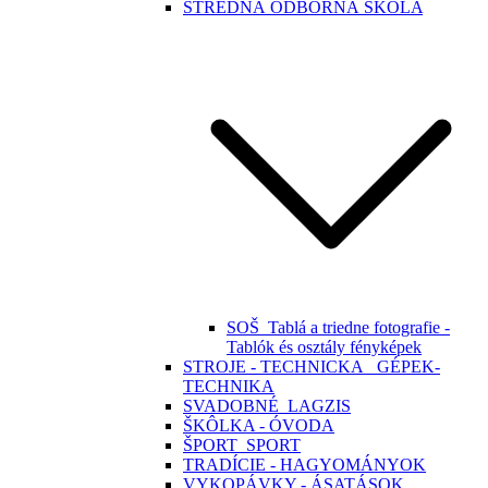
STREDNÁ ODBORNÁ ŠKOLA
SOŠ_Tablá a triedne fotografie -
Tablók és osztály fényképek
STROJE - TECHNICKA_ GÉPEK-
TECHNIKA
SVADOBNÉ_LAGZIS
ŠKÔLKA - ÓVODA
ŠPORT_SPORT
TRADÍCIE - HAGYOMÁNYOK
VYKOPÁVKY - ÁSATÁSOK