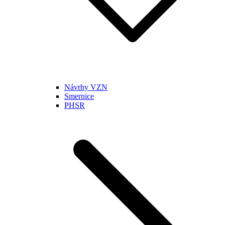
Návrhy VZN
Smernice
PHSR