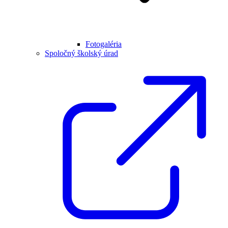
Fotogaléria
Spoločný školský úrad