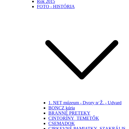
Rok 2015
FOTO - HISTÓRIA
1. NET múzeum - Dvory n⁄ Ž. - Udvard
BONCZ kúria
BRANNÉ PRETEKY
CINTORÍNY_TEMETŐK
CSEMADOK
CIRKEVNÉ PAMIATKY -SZAKRÁLIS