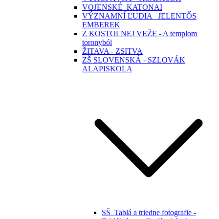
VOJENSKÉ_KATONAI
VÝZNAMNÍ ĽUDIA _JELENTŐS
EMBEREK
Z KOSTOLNEJ VEŽE - A templom
toronyból
ŽITAVA - ZSITVA
ZŠ SLOVENSKÁ - SZLOVÁK
ALAPISKOLA
SŠ_Tablá a triedne fotografie -