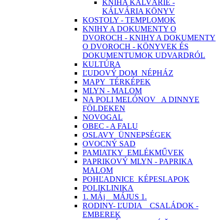
KNIHA KALVÁRIE -
KÁLVÁRIA KÖNYV
KOSTOLY - TEMPLOMOK
KNIHY A DOKUMENTY O
DVOROCH - KNIHY A DOKUMENTY
O DVOROCH - KÖNYVEK ÉS
DOKUMENTUMOK UDVARDRÓL
KULTÚRA
ĽUDOVÝ DOM_NÉPHÁZ
MAPY_TÉRKÉPEK
MLYN - MALOM
NA POLI MELÓNOV_ A DINNYE
FÖLDEKEN
NOVOGAL
OBEC - A FALU
OSLAVY_ÜNNEPSÉGEK
OVOCNÝ SAD
PAMIATKY_EMLÉKMŰVEK
PAPRIKOVÝ MLYN - PAPRIKA
MALOM
POHĽADNICE_KÉPESLAPOK
POLIKLINIKA
1. MÁj _ MÁJUS 1.
RODINY- ĽUDIA _ CSALÁDOK -
EMBEREK