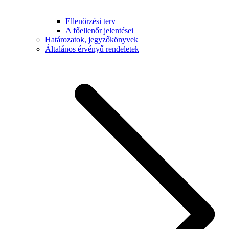
Ellenőrzési terv
A főellenőr jelentései
Határozatok, jegyzőkönyvek
Általános érvényű rendeletek