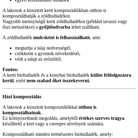
A lakosok a kiosztott kerti komposztálókban otthon is
komposztálhatják a zöldhulladékot.
Nagyobb mennyiségű kerti zöldhulladékot (például tavaszi vagy
őszi metszéskor) a
gyűjtőudvarba
lehet szállítani.
A zöldhulladék
mulcsként is felhasználható
, ami:
megtartja a talaj nedvességét,
csökkenti a gyomok növekedését,
védi a talajt az eróziótól.
Fontos:
A kerti biohulladék és a konyhai biohulladék
külön feldolgozásra
kerül
, ezért
nem szabad őket összekeverni.
Házi komposztálás
A lakosok a kiosztott komposztálókkal
otthon is
komposztálhatnak
.
Ez környezetbarát megoldás, amelyből
értékes szerves trágya
készíthető a kert vagy a cserepes növények számára.
Komposztálható minden természetes biohulladék, amely: