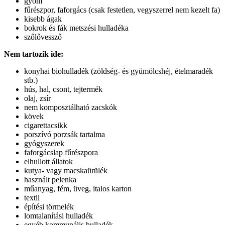
gyom
fűrészpor, faforgács (csak festetlen, vegyszerrel nem kezelt fa)
kisebb ágak
bokrok és fák metszési hulladéka
szőlővessző
Nem tartozik ide:
konyhai biohulladék (zöldség- és gyümölcshéj, ételmaradék
stb.)
hús, hal, csont, tejtermék
olaj, zsír
nem komposztálható zacskók
kövek
cigarettacsikk
porszívó porzsák tartalma
gyógyszerek
faforgácslap fűrészpora
elhullott állatok
kutya- vagy macskaürülék
használt pelenka
műanyag, fém, üveg, italos karton
textil
építési törmelék
lomtalanítási hulladék
egyéb kommunális hulladék