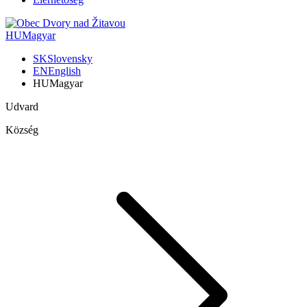
HU
Magyar
SK
Slovensky
EN
English
HU
Magyar
Udvard
Község