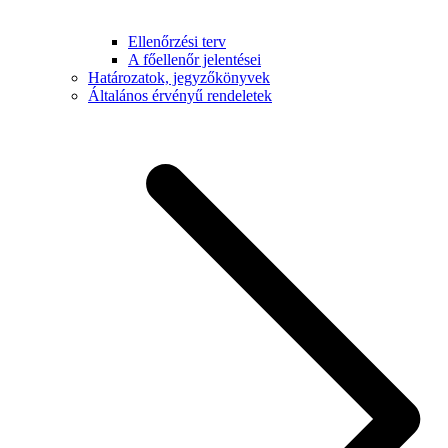
Ellenőrzési terv
A főellenőr jelentései
Határozatok, jegyzőkönyvek
Általános érvényű rendeletek