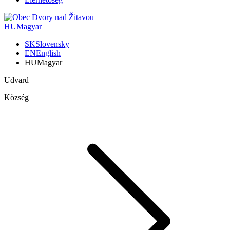
HU
Magyar
SK
Slovensky
EN
English
HU
Magyar
Udvard
Község