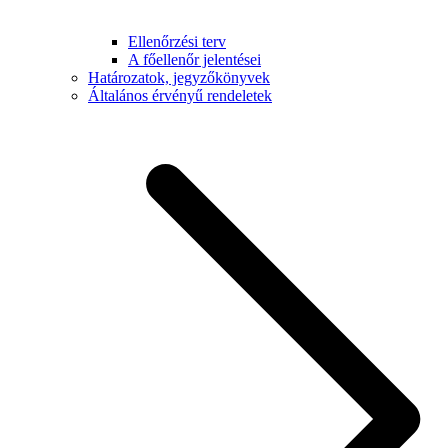
Ellenőrzési terv
A főellenőr jelentései
Határozatok, jegyzőkönyvek
Általános érvényű rendeletek