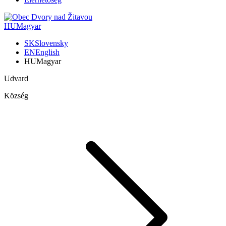
HU
Magyar
SK
Slovensky
EN
English
HU
Magyar
Udvard
Község