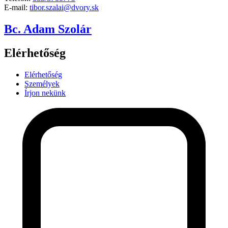
E-mail:
tibor.szalai@dvory.sk
Bc. Adam Szolár
Elérhetőség
Elérhetőség
Személyek
Írjon nekünk