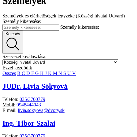
Személyek
Személyek és elérhetőségek jegyzéke (Községi hivatal Udvard)
Személy kikeresése:
Személy kikeresése:
Keresés
Szervezet kiválasztása:
Ezzel kezdődik
Összes
B
C
D
F
G
H
J
K
M
N
S
U
V
JUDr. Lívia Sókyová
Telefon:
035/3700779
Mobil:
0948444043
E-mail:
livia.sokyova@dvory.sk
Ing. Tibor Szalai
Telefon:
035/3700779