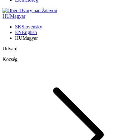
HU
Magyar
SK
Slovensky
EN
English
HU
Magyar
Udvard
Község