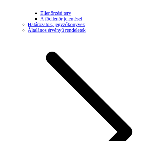
Ellenőrzési terv
A főellenőr jelentései
Határozatok, jegyzőkönyvek
Általános érvényű rendeletek