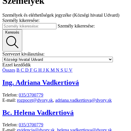
Személyek
Személyek és elérhetőségek jegyzéke (Községi hivatal Udvard)
Személy kikeresése:
Személy kikeresése:
Keresés
Szervezet kiválasztása:
Ezzel kezdődik
Összes
B
C
D
F
G
H
J
K
M
N
S
U
V
Ing. Adriana Vadkertiová
Telefon:
035/3700779
E-mail:
rozpocet@dvory.sk
,
adriana.vadkertiova@dvory.sk
Bc. Helena Vadkertiová
Telefon:
035/3700779
E-mail:
evidencia@dvory.sk
,
helena.vadkertiova@dvory.sk