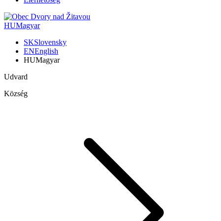
HU
Magyar
SK
Slovensky
EN
English
HU
Magyar
Udvard
Község