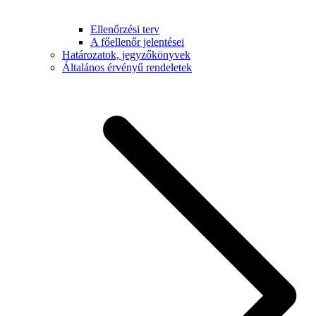
Ellenőrzési terv
A főellenőr jelentései
Határozatok, jegyzőkönyvek
Általános érvényű rendeletek