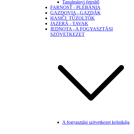
Tanulmányi értesítő
FARNOSŤ - PLÉBÁNIA
GAZDOVIA - GAZDÁK
HASIČI_TŰZOLTÓK
JAZERÁ - TAVAK
JEDNOTA - A FOGYASZTÁSI
SZÖVETKEZET
A fogyasztási szövetkezet krónikája