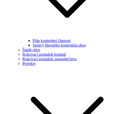
Plán kontrolnej činnosti
Správy hlavného kontrolóra obce
Štatút obce
Rokovací poriadok komisií
Rokovací poriadok zastupiteľstva
Projekty