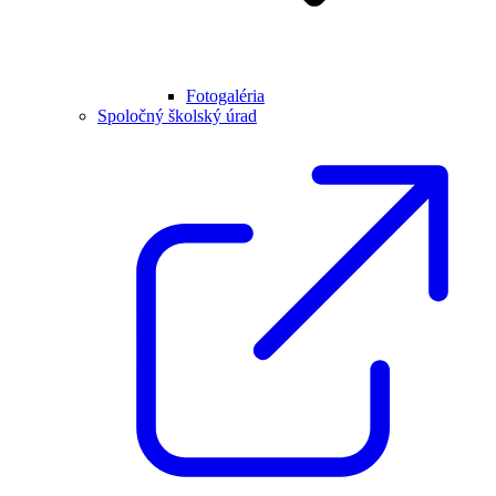
Fotogaléria
Spoločný školský úrad