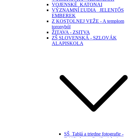
VOJENSKÉ_KATONAI
VÝZNAMNÍ ĽUDIA _JELENTŐS
EMBEREK
Z KOSTOLNEJ VEŽE - A templom
toronyból
ŽITAVA - ZSITVA
ZŠ SLOVENSKÁ - SZLOVÁK
ALAPISKOLA
SŠ_Tablá a triedne fotografie -