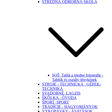
STREDNÁ ODBORNÁ ŠKOLA
SOŠ_Tablá a triedne fotografie -
Tablók és osztály fényképek
STROJE - TECHNICKA_ GÉPEK-
TECHNIKA
SVADOBNÉ_LAGZIS
ŠKÔLKA - ÓVODA
ŠPORT_SPORT
TRADÍCIE - HAGYOMÁNYOK
VYKOPÁVKY - ÁSATÁSOK