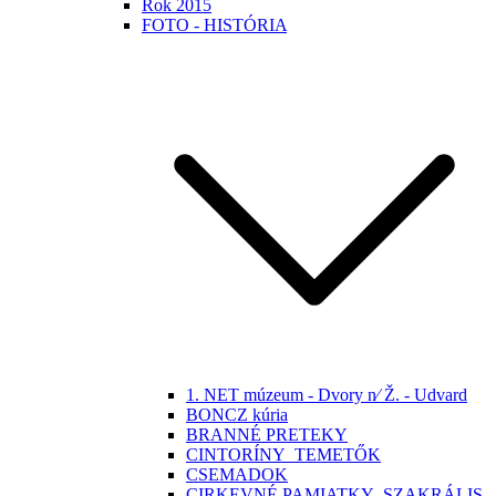
Rok 2015
FOTO - HISTÓRIA
1. NET múzeum - Dvory n⁄ Ž. - Udvard
BONCZ kúria
BRANNÉ PRETEKY
CINTORÍNY_TEMETŐK
CSEMADOK
CIRKEVNÉ PAMIATKY -SZAKRÁLIS