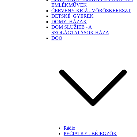
EMLÉKMŰVEK
ČERVENÝ KRÍŽ - VÖRÖSKERESZT
DETSKÉ_GYEREK
DOMY_HÁZAK
DOM SLUŽIEB - A
SZOLÁGTATÁSOK HÁZA
DOQ
Rádio
PEČIATKY - BÉJEGZŐK