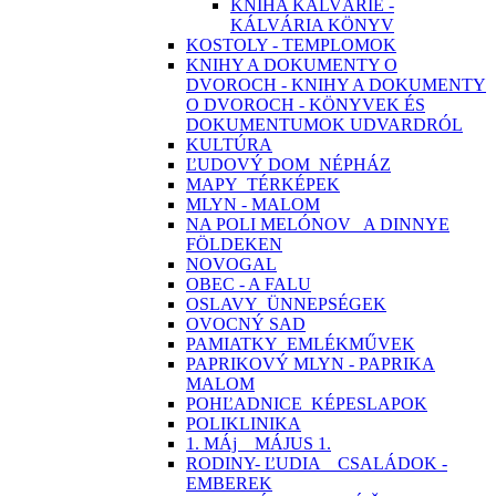
KNIHA KALVÁRIE -
KÁLVÁRIA KÖNYV
KOSTOLY - TEMPLOMOK
KNIHY A DOKUMENTY O
DVOROCH - KNIHY A DOKUMENTY
O DVOROCH - KÖNYVEK ÉS
DOKUMENTUMOK UDVARDRÓL
KULTÚRA
ĽUDOVÝ DOM_NÉPHÁZ
MAPY_TÉRKÉPEK
MLYN - MALOM
NA POLI MELÓNOV_ A DINNYE
FÖLDEKEN
NOVOGAL
OBEC - A FALU
OSLAVY_ÜNNEPSÉGEK
OVOCNÝ SAD
PAMIATKY_EMLÉKMŰVEK
PAPRIKOVÝ MLYN - PAPRIKA
MALOM
POHĽADNICE_KÉPESLAPOK
POLIKLINIKA
1. MÁj _ MÁJUS 1.
RODINY- ĽUDIA _ CSALÁDOK -
EMBEREK