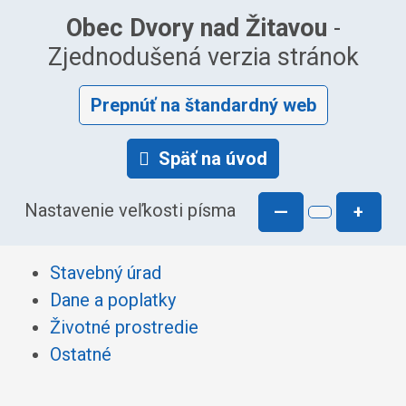
Obec Dvory nad Žitavou
-
Zjednodušená verzia stránok
Prepnúť na štandardný web
Späť na úvod
Nastavenie veľkosti písma
—
+
Stavebný úrad
Dane a poplatky
Životné prostredie
Ostatné