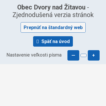
Obec Dvory nad Žitavou
-
Zjednodušená verzia stránok
Prepnúť na štandardný web
Späť na úvod
Nastavenie veľkosti písma
—
+