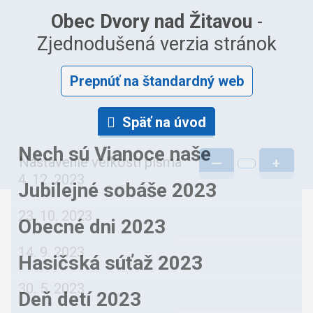
Obec Dvory nad Žitavou
-
Zjednodušená verzia stránok
Prepnúť na štandardný web
Späť na úvod
Nech sú Vianoce naše
Nastavenie veľkosti písma
—
+
4. 12. 2023
Jubilejné sobáše 2023
23. 10. 2023
Obecné dni 2023
14. 9. 2023
Hasičská súťaž 2023
30. 5. 2023
Deň detí 2023