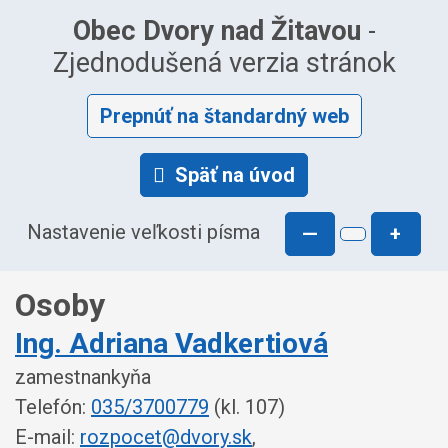
Obec Dvory nad Žitavou
-
Zjednodušená verzia stránok
Prepnúť na štandardný web
Späť na úvod
Nastavenie veľkosti písma
—
+
Osoby
Ing. Adriana Vadkertiová
zamestnankyňa
Telefón:
035/3700779
(kl. 107)
E-mail:
rozpocet@dvory.sk
,