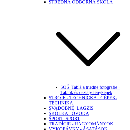
STREDNÁ ODBORNÁ ŠKOLA
SOŠ_Tablá a triedne fotografie -
Tablók és osztály fényképek
STROJE - TECHNICKA_ GÉPEK-
TECHNIKA
SVADOBNÉ_LAGZIS
ŠKÔLKA - ÓVODA
ŠPORT_SPORT
TRADÍCIE - HAGYOMÁNYOK
VYKOPÁVKY - ÁSATÁSOK