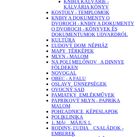
KNIHA KALVÁRIE -
KÁLVÁRIA KÖNYV
KOSTOLY - TEMPLOMOK
KNIHY A DOKUMENTY O
DVOROCH - KNIHY A DOKUMENTY
O DVOROCH - KÖNYVEK ÉS
DOKUMENTUMOK UDVARDRÓL
KULTÚRA
ĽUDOVÝ DOM_NÉPHÁZ
MAPY_TÉRKÉPEK
MLYN - MALOM
NA POLI MELÓNOV_ A DINNYE
FÖLDEKEN
NOVOGAL
OBEC - A FALU
OSLAVY_ÜNNEPSÉGEK
OVOCNÝ SAD
PAMIATKY_EMLÉKMŰVEK
PAPRIKOVÝ MLYN - PAPRIKA
MALOM
POHĽADNICE_KÉPESLAPOK
POLIKLINIKA
1. MÁj _ MÁJUS 1.
RODINY- ĽUDIA _ CSALÁDOK -
EMBEREK