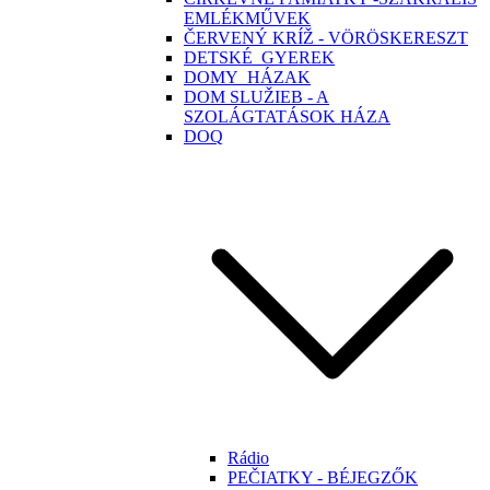
EMLÉKMŰVEK
ČERVENÝ KRÍŽ - VÖRÖSKERESZT
DETSKÉ_GYEREK
DOMY_HÁZAK
DOM SLUŽIEB - A
SZOLÁGTATÁSOK HÁZA
DOQ
Rádio
PEČIATKY - BÉJEGZŐK