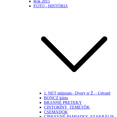
Rok 2015
FOTO - HISTÓRIA
1. NET múzeum - Dvory n⁄ Ž. - Udvard
BONCZ kúria
BRANNÉ PRETEKY
CINTORÍNY_TEMETŐK
CSEMADOK
CIRKEVNÉ PAMIATKY -SZAKRÁLIS