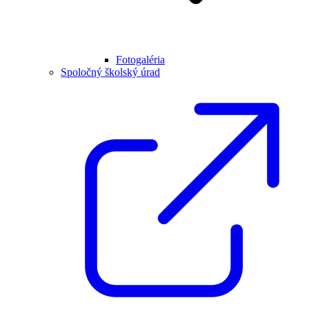
Fotogaléria
Spoločný školský úrad