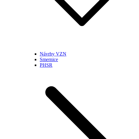
Návrhy VZN
Smernice
PHSR