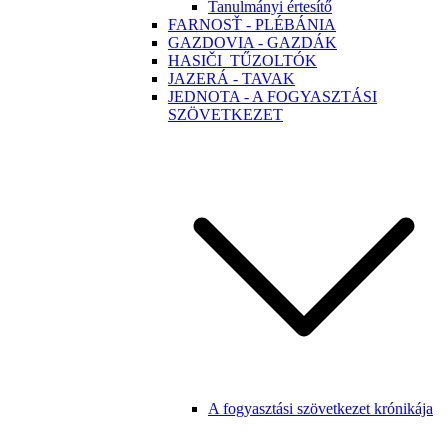
Tanulmányi értesítő
FARNOSŤ - PLÉBÁNIA
GAZDOVIA - GAZDÁK
HASIČI_TŰZOLTÓK
JAZERÁ - TAVAK
JEDNOTA - A FOGYASZTÁSI
SZÖVETKEZET
A fogyasztási szövetkezet krónikája