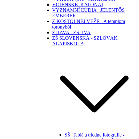
VOJENSKÉ_KATONAI
VÝZNAMNÍ ĽUDIA _JELENTŐS
EMBEREK
Z KOSTOLNEJ VEŽE - A templom
toronyból
ŽITAVA - ZSITVA
ZŠ SLOVENSKÁ - SZLOVÁK
ALAPISKOLA
SŠ_Tablá a triedne fotografie -