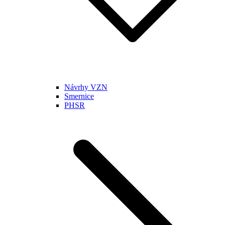
Návrhy VZN
Smernice
PHSR