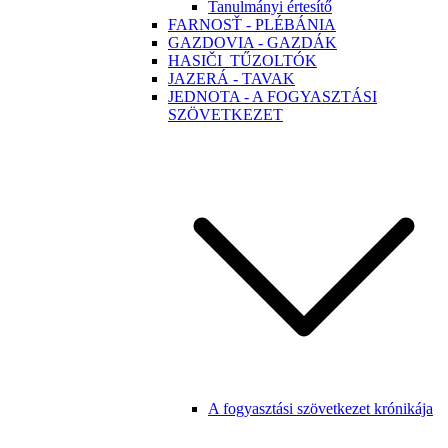
Tanulmányi értesítő
FARNOSŤ - PLÉBÁNIA
GAZDOVIA - GAZDÁK
HASIČI_TŰZOLTÓK
JAZERÁ - TAVAK
JEDNOTA - A FOGYASZTÁSI
SZÖVETKEZET
A fogyasztási szövetkezet krónikája