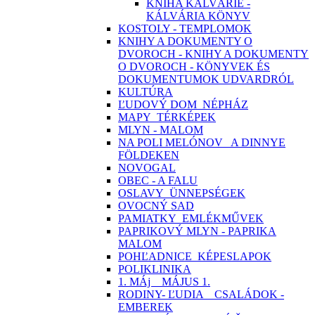
KNIHA KALVÁRIE -
KÁLVÁRIA KÖNYV
KOSTOLY - TEMPLOMOK
KNIHY A DOKUMENTY O
DVOROCH - KNIHY A DOKUMENTY
O DVOROCH - KÖNYVEK ÉS
DOKUMENTUMOK UDVARDRÓL
KULTÚRA
ĽUDOVÝ DOM_NÉPHÁZ
MAPY_TÉRKÉPEK
MLYN - MALOM
NA POLI MELÓNOV_ A DINNYE
FÖLDEKEN
NOVOGAL
OBEC - A FALU
OSLAVY_ÜNNEPSÉGEK
OVOCNÝ SAD
PAMIATKY_EMLÉKMŰVEK
PAPRIKOVÝ MLYN - PAPRIKA
MALOM
POHĽADNICE_KÉPESLAPOK
POLIKLINIKA
1. MÁj _ MÁJUS 1.
RODINY- ĽUDIA _ CSALÁDOK -
EMBEREK