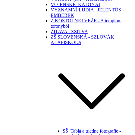
VOJENSKÉ_KATONAI
VÝZNAMNÍ ĽUDIA _JELENTŐS
EMBEREK
Z KOSTOLNEJ VEŽE - A templom
toronyból
ŽITAVA - ZSITVA
ZŠ SLOVENSKÁ - SZLOVÁK
ALAPISKOLA
SŠ_Tablá a triedne fotografie -