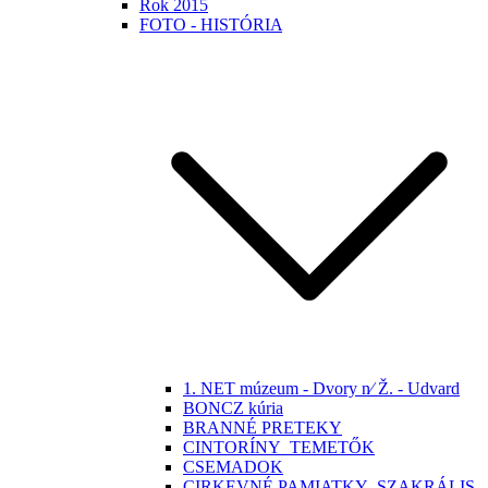
Rok 2015
FOTO - HISTÓRIA
1. NET múzeum - Dvory n⁄ Ž. - Udvard
BONCZ kúria
BRANNÉ PRETEKY
CINTORÍNY_TEMETŐK
CSEMADOK
CIRKEVNÉ PAMIATKY -SZAKRÁLIS