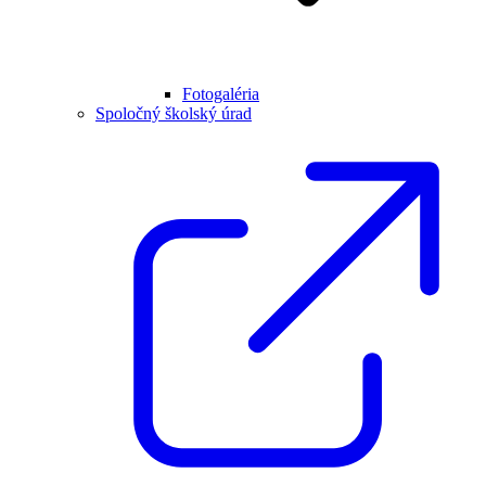
Fotogaléria
Spoločný školský úrad