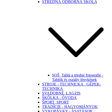
STREDNÁ ODBORNÁ ŠKOLA
SOŠ_Tablá a triedne fotografie -
Tablók és osztály fényképek
STROJE - TECHNICKA_ GÉPEK-
TECHNIKA
SVADOBNÉ_LAGZIS
ŠKÔLKA - ÓVODA
ŠPORT_SPORT
TRADÍCIE - HAGYOMÁNYOK
VYKOPÁVKY - ÁSATÁSOK