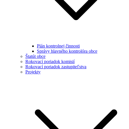
Plán kontrolnej činnosti
Správy hlavného kontrolóra obce
Štatút obce
Rokovací poriadok komisií
Rokovací poriadok zastupiteľstva
Projekty