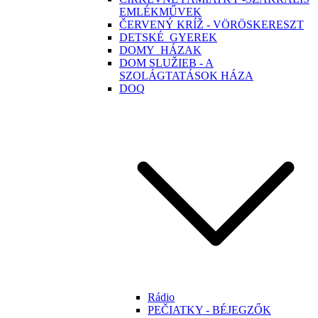
EMLÉKMŰVEK
ČERVENÝ KRÍŽ - VÖRÖSKERESZT
DETSKÉ_GYEREK
DOMY_HÁZAK
DOM SLUŽIEB - A
SZOLÁGTATÁSOK HÁZA
DOQ
Rádio
PEČIATKY - BÉJEGZŐK