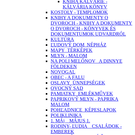
KNIHA KALVÁRIE -
KÁLVÁRIA KÖNYV
KOSTOLY - TEMPLOMOK
KNIHY A DOKUMENTY O
DVOROCH - KNIHY A DOKUMENTY
O DVOROCH - KÖNYVEK ÉS
DOKUMENTUMOK UDVARDRÓL
KULTÚRA
ĽUDOVÝ DOM_NÉPHÁZ
MAPY_TÉRKÉPEK
MLYN - MALOM
NA POLI MELÓNOV_ A DINNYE
FÖLDEKEN
NOVOGAL
OBEC - A FALU
OSLAVY_ÜNNEPSÉGEK
OVOCNÝ SAD
PAMIATKY_EMLÉKMŰVEK
PAPRIKOVÝ MLYN - PAPRIKA
MALOM
POHĽADNICE_KÉPESLAPOK
POLIKLINIKA
1. MÁj _ MÁJUS 1.
RODINY- ĽUDIA _ CSALÁDOK -
EMBEREK