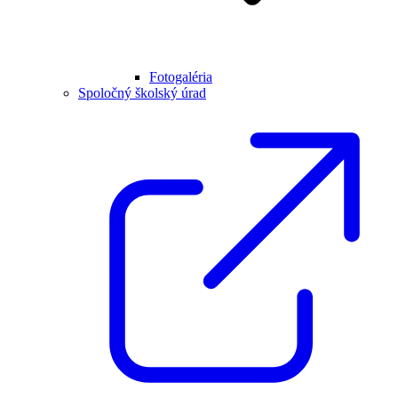
Fotogaléria
Spoločný školský úrad