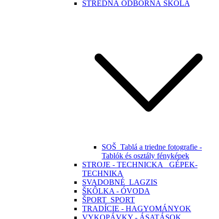
STREDNÁ ODBORNÁ ŠKOLA
SOŠ_Tablá a triedne fotografie -
Tablók és osztály fényképek
STROJE - TECHNICKA_ GÉPEK-
TECHNIKA
SVADOBNÉ_LAGZIS
ŠKÔLKA - ÓVODA
ŠPORT_SPORT
TRADÍCIE - HAGYOMÁNYOK
VYKOPÁVKY - ÁSATÁSOK