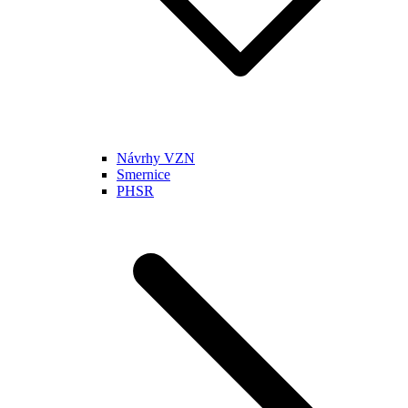
Návrhy VZN
Smernice
PHSR