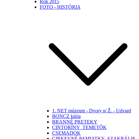
Rok 2015
FOTO - HISTÓRIA
1. NET múzeum - Dvory n⁄ Ž. - Udvard
BONCZ kúria
BRANNÉ PRETEKY
CINTORÍNY_TEMETŐK
CSEMADOK
CIRKEVNÉ PAMIATKY -SZAKRÁLIS