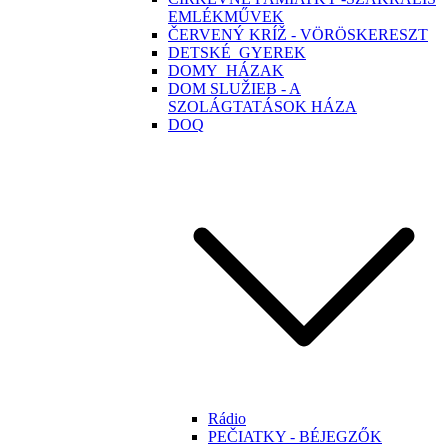
EMLÉKMŰVEK
ČERVENÝ KRÍŽ - VÖRÖSKERESZT
DETSKÉ_GYEREK
DOMY_HÁZAK
DOM SLUŽIEB - A
SZOLÁGTATÁSOK HÁZA
DOQ
Rádio
PEČIATKY - BÉJEGZŐK