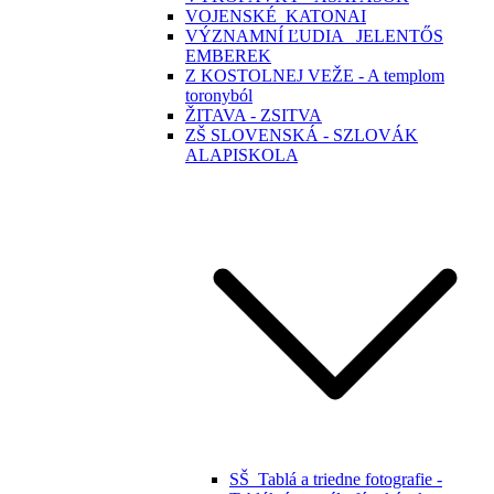
VOJENSKÉ_KATONAI
VÝZNAMNÍ ĽUDIA _JELENTŐS
EMBEREK
Z KOSTOLNEJ VEŽE - A templom
toronyból
ŽITAVA - ZSITVA
ZŠ SLOVENSKÁ - SZLOVÁK
ALAPISKOLA
SŠ_Tablá a triedne fotografie -