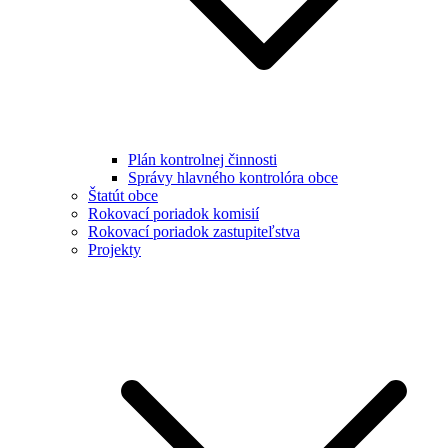
Plán kontrolnej činnosti
Správy hlavného kontrolóra obce
Štatút obce
Rokovací poriadok komisií
Rokovací poriadok zastupiteľstva
Projekty