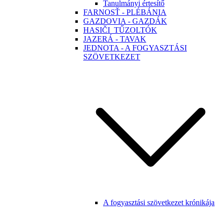
Tanulmányi értesítő
FARNOSŤ - PLÉBÁNIA
GAZDOVIA - GAZDÁK
HASIČI_TŰZOLTÓK
JAZERÁ - TAVAK
JEDNOTA - A FOGYASZTÁSI
SZÖVETKEZET
A fogyasztási szövetkezet krónikája