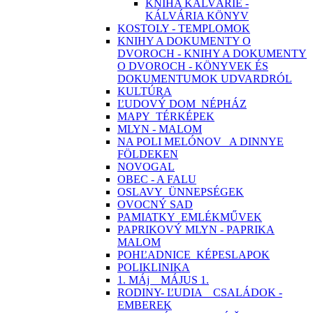
KNIHA KALVÁRIE -
KÁLVÁRIA KÖNYV
KOSTOLY - TEMPLOMOK
KNIHY A DOKUMENTY O
DVOROCH - KNIHY A DOKUMENTY
O DVOROCH - KÖNYVEK ÉS
DOKUMENTUMOK UDVARDRÓL
KULTÚRA
ĽUDOVÝ DOM_NÉPHÁZ
MAPY_TÉRKÉPEK
MLYN - MALOM
NA POLI MELÓNOV_ A DINNYE
FÖLDEKEN
NOVOGAL
OBEC - A FALU
OSLAVY_ÜNNEPSÉGEK
OVOCNÝ SAD
PAMIATKY_EMLÉKMŰVEK
PAPRIKOVÝ MLYN - PAPRIKA
MALOM
POHĽADNICE_KÉPESLAPOK
POLIKLINIKA
1. MÁj _ MÁJUS 1.
RODINY- ĽUDIA _ CSALÁDOK -
EMBEREK