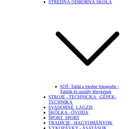
STREDNÁ ODBORNÁ ŠKOLA
SOŠ_Tablá a triedne fotografie -
Tablók és osztály fényképek
STROJE - TECHNICKA_ GÉPEK-
TECHNIKA
SVADOBNÉ_LAGZIS
ŠKÔLKA - ÓVODA
ŠPORT_SPORT
TRADÍCIE - HAGYOMÁNYOK
VYKOPÁVKY - ÁSATÁSOK