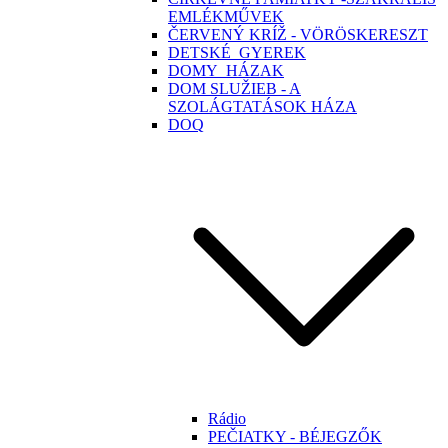
EMLÉKMŰVEK
ČERVENÝ KRÍŽ - VÖRÖSKERESZT
DETSKÉ_GYEREK
DOMY_HÁZAK
DOM SLUŽIEB - A
SZOLÁGTATÁSOK HÁZA
DOQ
Rádio
PEČIATKY - BÉJEGZŐK