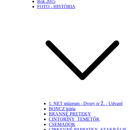
Rok 2015
FOTO - HISTÓRIA
1. NET múzeum - Dvory n⁄ Ž. - Udvard
BONCZ kúria
BRANNÉ PRETEKY
CINTORÍNY_TEMETŐK
CSEMADOK
CIRKEVNÉ PAMIATKY -SZAKRÁLIS