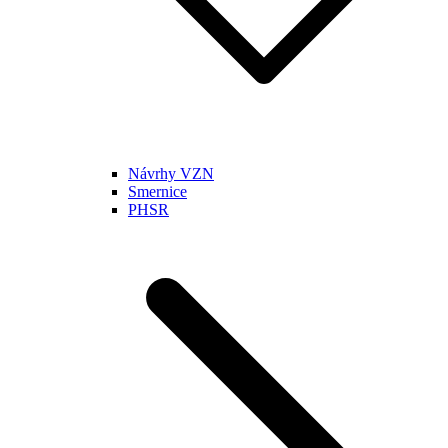
Návrhy VZN
Smernice
PHSR