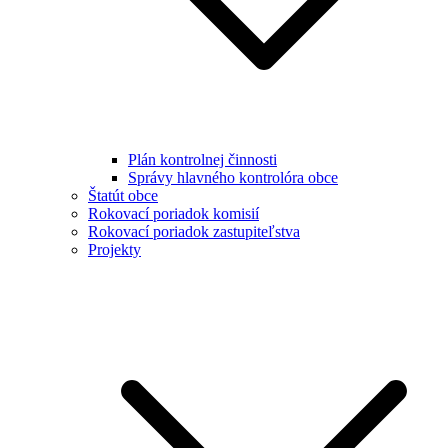
Plán kontrolnej činnosti
Správy hlavného kontrolóra obce
Štatút obce
Rokovací poriadok komisií
Rokovací poriadok zastupiteľstva
Projekty