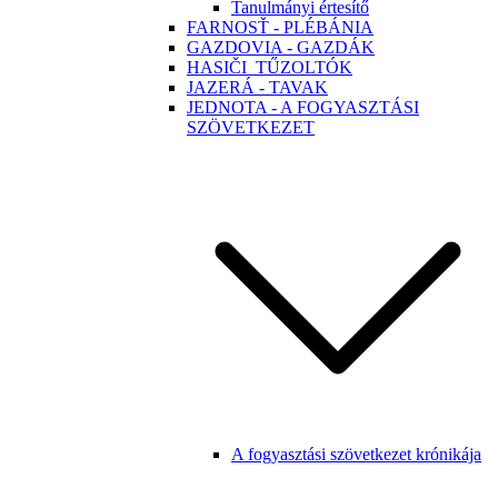
Tanulmányi értesítő
FARNOSŤ - PLÉBÁNIA
GAZDOVIA - GAZDÁK
HASIČI_TŰZOLTÓK
JAZERÁ - TAVAK
JEDNOTA - A FOGYASZTÁSI
SZÖVETKEZET
A fogyasztási szövetkezet krónikája