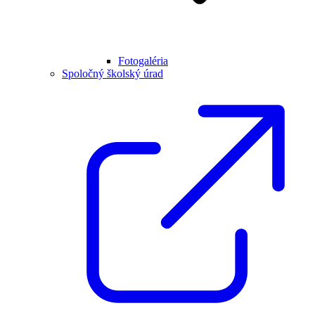
Fotogaléria
Spoločný školský úrad