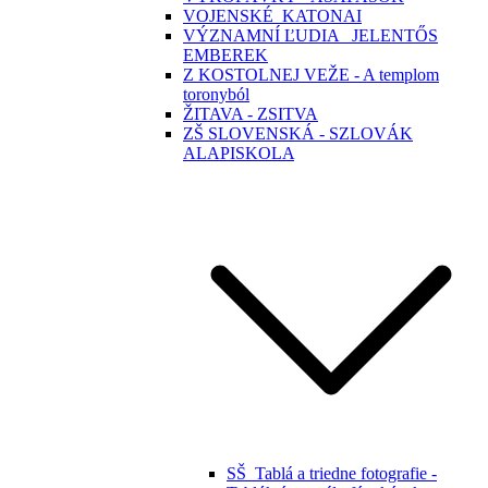
VOJENSKÉ_KATONAI
VÝZNAMNÍ ĽUDIA _JELENTŐS
EMBEREK
Z KOSTOLNEJ VEŽE - A templom
toronyból
ŽITAVA - ZSITVA
ZŠ SLOVENSKÁ - SZLOVÁK
ALAPISKOLA
SŠ_Tablá a triedne fotografie -