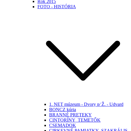
Rok 2015
FOTO - HISTÓRIA
1. NET múzeum - Dvory n⁄ Ž. - Udvard
BONCZ kúria
BRANNÉ PRETEKY
CINTORÍNY_TEMETŐK
CSEMADOK
CIRKEVNÉ PAMIATKY -SZAKRÁLIS