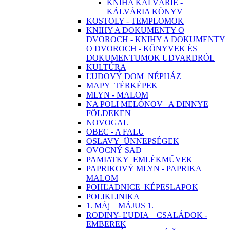
KNIHA KALVÁRIE -
KÁLVÁRIA KÖNYV
KOSTOLY - TEMPLOMOK
KNIHY A DOKUMENTY O
DVOROCH - KNIHY A DOKUMENTY
O DVOROCH - KÖNYVEK ÉS
DOKUMENTUMOK UDVARDRÓL
KULTÚRA
ĽUDOVÝ DOM_NÉPHÁZ
MAPY_TÉRKÉPEK
MLYN - MALOM
NA POLI MELÓNOV_ A DINNYE
FÖLDEKEN
NOVOGAL
OBEC - A FALU
OSLAVY_ÜNNEPSÉGEK
OVOCNÝ SAD
PAMIATKY_EMLÉKMŰVEK
PAPRIKOVÝ MLYN - PAPRIKA
MALOM
POHĽADNICE_KÉPESLAPOK
POLIKLINIKA
1. MÁj _ MÁJUS 1.
RODINY- ĽUDIA _ CSALÁDOK -
EMBEREK