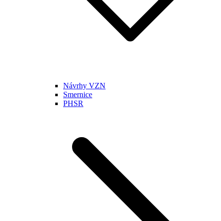
Návrhy VZN
Smernice
PHSR