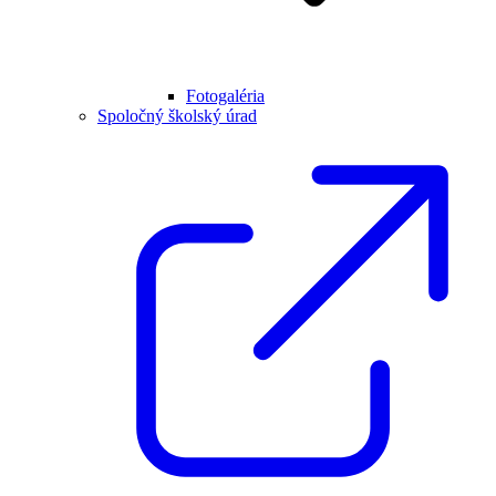
Fotogaléria
Spoločný školský úrad