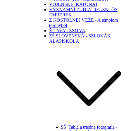
VOJENSKÉ_KATONAI
VÝZNAMNÍ ĽUDIA _JELENTŐS
EMBEREK
Z KOSTOLNEJ VEŽE - A templom
toronyból
ŽITAVA - ZSITVA
ZŠ SLOVENSKÁ - SZLOVÁK
ALAPISKOLA
SŠ_Tablá a triedne fotografie -