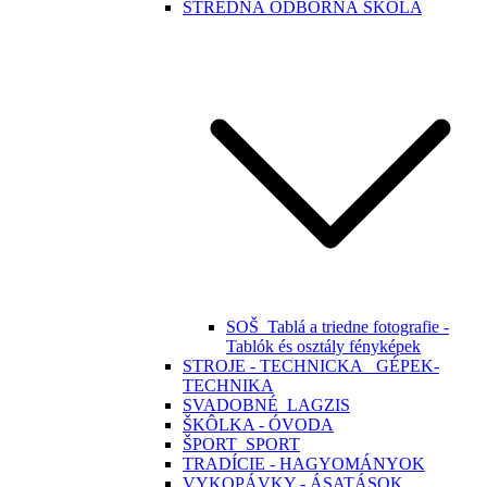
STREDNÁ ODBORNÁ ŠKOLA
SOŠ_Tablá a triedne fotografie -
Tablók és osztály fényképek
STROJE - TECHNICKA_ GÉPEK-
TECHNIKA
SVADOBNÉ_LAGZIS
ŠKÔLKA - ÓVODA
ŠPORT_SPORT
TRADÍCIE - HAGYOMÁNYOK
VYKOPÁVKY - ÁSATÁSOK