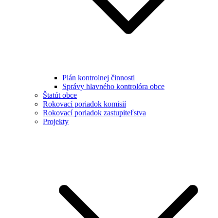
Plán kontrolnej činnosti
Správy hlavného kontrolóra obce
Štatút obce
Rokovací poriadok komisií
Rokovací poriadok zastupiteľstva
Projekty