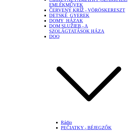
EMLÉKMŰVEK
ČERVENÝ KRÍŽ - VÖRÖSKERESZT
DETSKÉ_GYEREK
DOMY_HÁZAK
DOM SLUŽIEB - A
SZOLÁGTATÁSOK HÁZA
DOQ
Rádio
PEČIATKY - BÉJEGZŐK