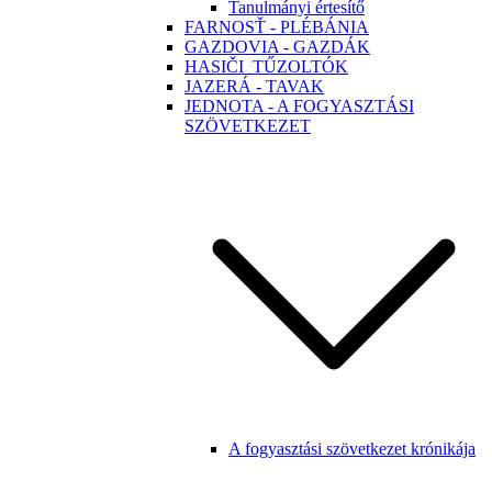
Tanulmányi értesítő
FARNOSŤ - PLÉBÁNIA
GAZDOVIA - GAZDÁK
HASIČI_TŰZOLTÓK
JAZERÁ - TAVAK
JEDNOTA - A FOGYASZTÁSI
SZÖVETKEZET
A fogyasztási szövetkezet krónikája