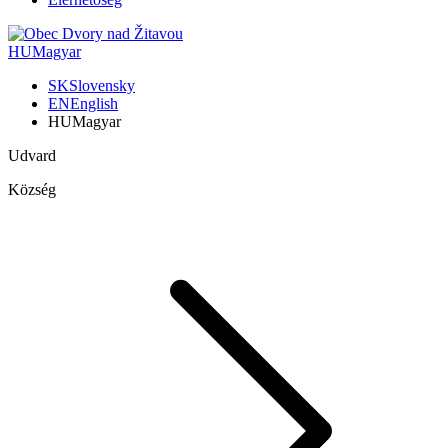
HU
Magyar
SK
Slovensky
EN
English
HU
Magyar
Udvard
Község