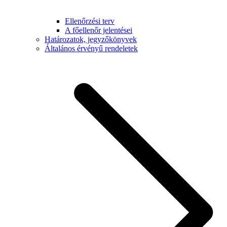
Ellenőrzési terv
A főellenőr jelentései
Határozatok, jegyzőkönyvek
Általános érvényű rendeletek