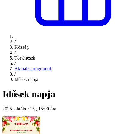
/
Község
/
Történések
/
Aktuális programok
/
Idősek napja
Idősek napja
2025. október 15., 15:00 óra