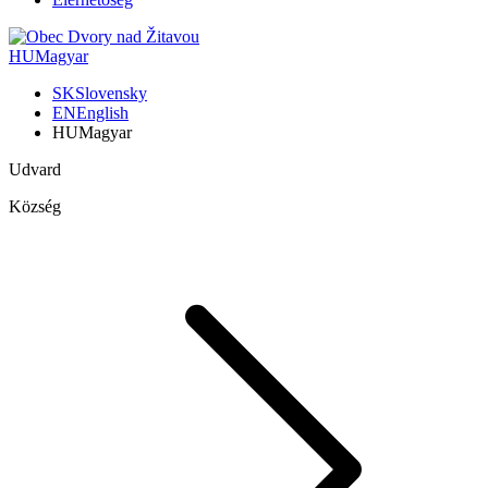
HU
Magyar
SK
Slovensky
EN
English
HU
Magyar
Udvard
Község