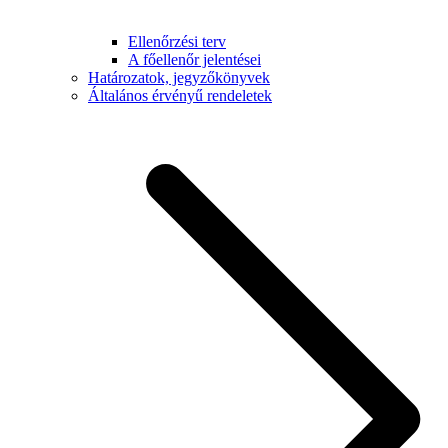
Ellenőrzési terv
A főellenőr jelentései
Határozatok, jegyzőkönyvek
Általános érvényű rendeletek