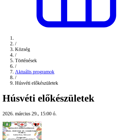
/
Község
/
Történések
/
Aktuális programok
/
Húsvéti előkészületek
Húsvéti előkészületek
2026. március 29., 15:00 ó.