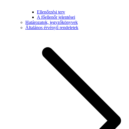
Ellenőrzési terv
A főellenőr jelentései
Határozatok, jegyzőkönyvek
Általános érvényű rendeletek