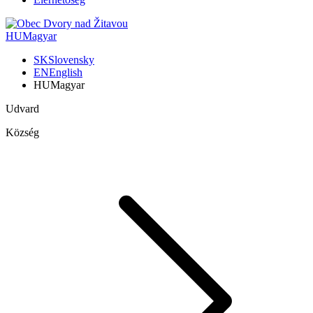
HU
Magyar
SK
Slovensky
EN
English
HU
Magyar
Udvard
Község