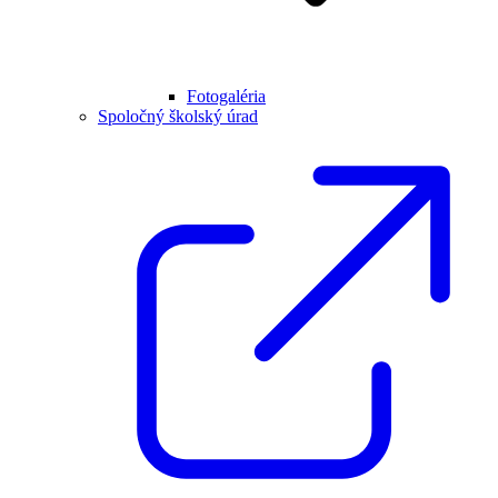
Fotogaléria
Spoločný školský úrad