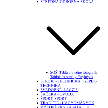
STREDNÁ ODBORNÁ ŠKOLA
SOŠ_Tablá a triedne fotografie -
Tablók és osztály fényképek
STROJE - TECHNICKA_ GÉPEK-
TECHNIKA
SVADOBNÉ_LAGZIS
ŠKÔLKA - ÓVODA
ŠPORT_SPORT
TRADÍCIE - HAGYOMÁNYOK
VYKOPÁVKY - ÁSATÁSOK