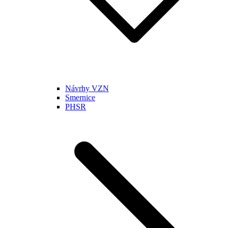
Návrhy VZN
Smernice
PHSR