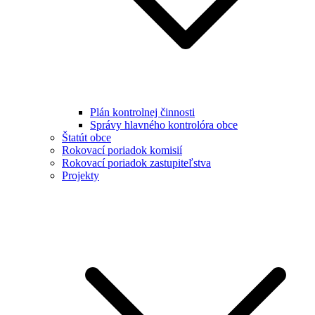
Plán kontrolnej činnosti
Správy hlavného kontrolóra obce
Štatút obce
Rokovací poriadok komisií
Rokovací poriadok zastupiteľstva
Projekty