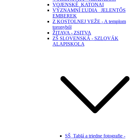
VOJENSKÉ_KATONAI
VÝZNAMNÍ ĽUDIA _JELENTŐS
EMBEREK
Z KOSTOLNEJ VEŽE - A templom
toronyból
ŽITAVA - ZSITVA
ZŠ SLOVENSKÁ - SZLOVÁK
ALAPISKOLA
SŠ_Tablá a triedne fotografie -