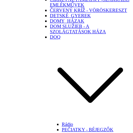
EMLÉKMŰVEK
ČERVENÝ KRÍŽ - VÖRÖSKERESZT
DETSKÉ_GYEREK
DOMY_HÁZAK
DOM SLUŽIEB - A
SZOLÁGTATÁSOK HÁZA
DOQ
Rádio
PEČIATKY - BÉJEGZŐK