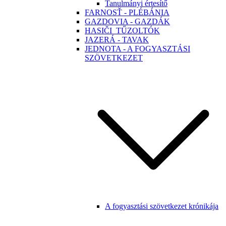
Tanulmányi értesítő
FARNOSŤ - PLÉBÁNIA
GAZDOVIA - GAZDÁK
HASIČI_TŰZOLTÓK
JAZERÁ - TAVAK
JEDNOTA - A FOGYASZTÁSI
SZÖVETKEZET
A fogyasztási szövetkezet krónikája