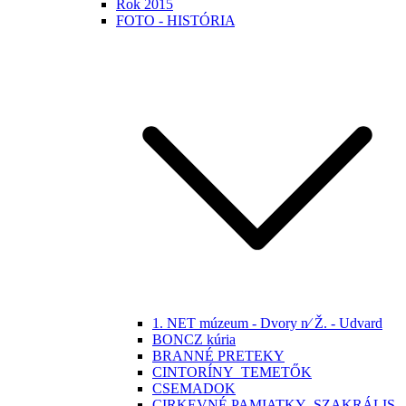
Rok 2015
FOTO - HISTÓRIA
1. NET múzeum - Dvory n⁄ Ž. - Udvard
BONCZ kúria
BRANNÉ PRETEKY
CINTORÍNY_TEMETŐK
CSEMADOK
CIRKEVNÉ PAMIATKY -SZAKRÁLIS