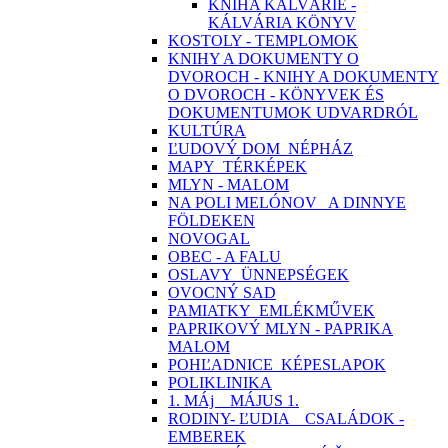
KNIHA KALVÁRIE -
KÁLVÁRIA KÖNYV
KOSTOLY - TEMPLOMOK
KNIHY A DOKUMENTY O
DVOROCH - KNIHY A DOKUMENTY
O DVOROCH - KÖNYVEK ÉS
DOKUMENTUMOK UDVARDRÓL
KULTÚRA
ĽUDOVÝ DOM_NÉPHÁZ
MAPY_TÉRKÉPEK
MLYN - MALOM
NA POLI MELÓNOV_ A DINNYE
FÖLDEKEN
NOVOGAL
OBEC - A FALU
OSLAVY_ÜNNEPSÉGEK
OVOCNÝ SAD
PAMIATKY_EMLÉKMŰVEK
PAPRIKOVÝ MLYN - PAPRIKA
MALOM
POHĽADNICE_KÉPESLAPOK
POLIKLINIKA
1. MÁj _ MÁJUS 1.
RODINY- ĽUDIA _ CSALÁDOK -
EMBEREK