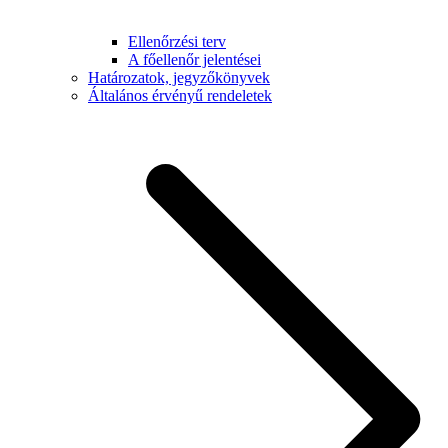
Ellenőrzési terv
A főellenőr jelentései
Határozatok, jegyzőkönyvek
Általános érvényű rendeletek