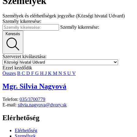
Személyek
Személyek és elérhetőségek jegyzéke (Községi hivatal Udvard)
Személy kikeresése:
Személy kikeresése:
Keresés
Szervezet kiválasztása:
Ezzel kezdődik
Összes
B
C
D
F
G
H
J
K
M
N
S
U
V
Mgr. Silvia Nagyová
Telefon:
035/3700779
E-mail:
silvia.nagyova@dvory.sk
Elérhetőség
Elérhetőség
Személyek