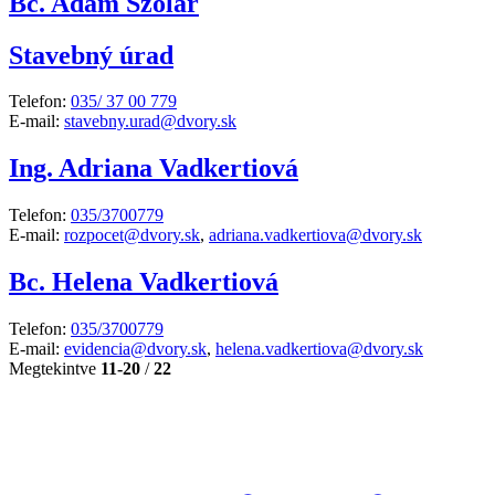
Bc. Adam Szolár
Stavebný úrad
Telefon:
035/ 37 00 779
E-mail:
stavebny.urad@dvory.sk
Ing. Adriana Vadkertiová
Telefon:
035/3700779
E-mail:
rozpocet@dvory.sk
,
adriana.vadkertiova@dvory.sk
Bc. Helena Vadkertiová
Telefon:
035/3700779
E-mail:
evidencia@dvory.sk
,
helena.vadkertiova@dvory.sk
Megtekintve
11-20
/
22