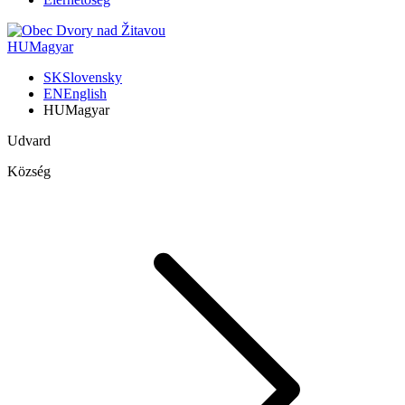
HU
Magyar
SK
Slovensky
EN
English
HU
Magyar
Udvard
Község