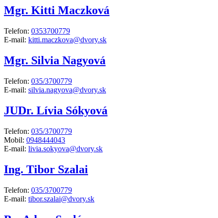
Mgr. Kitti Maczková
Telefon:
0353700779
E-mail:
kitti.maczkova@dvory.sk
Mgr. Silvia Nagyová
Telefon:
035/3700779
E-mail:
silvia.nagyova@dvory.sk
JUDr. Lívia Sókyová
Telefon:
035/3700779
Mobil:
0948444043
E-mail:
livia.sokyova@dvory.sk
Ing. Tibor Szalai
Telefon:
035/3700779
E-mail:
tibor.szalai@dvory.sk