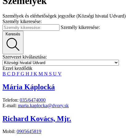
Személyek
Személyek és elérhetőségek jegyzéke (Községi hivatal Udvard)
Személy kikeresése:
Személy kikeresése:
Keresés
Szervezet kiválasztása:
Ezzel kezdődik
B
C
D
F
G
H
J
K
M
N
S
U
V
Mária Káplocká
Telefon:
035/6474000
E-mail:
maria.kaplocka@dvory.sk
Richard Kovács, Mjr.
Mobil:
0905645819