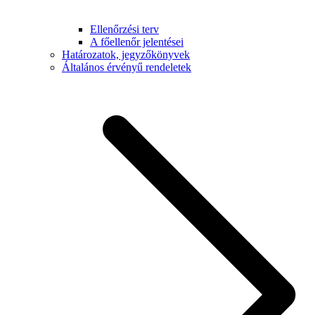
Ellenőrzési terv
A főellenőr jelentései
Határozatok, jegyzőkönyvek
Általános érvényű rendeletek